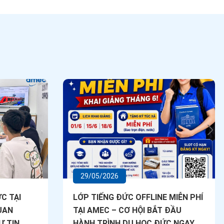
29/05/2026
C TẠI
LỚP TIẾNG ĐỨC OFFLINE MIỄN PHÍ
UAN
TẠI AMEC – CƠ HỘI BẮT ĐẦU
Ự TIN
HÀNH TRÌNH DU HỌC ĐỨC NGAY