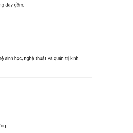
ảng dạy gồm:
ệ sinh học, nghệ thuật và quản trị kinh
ừng.