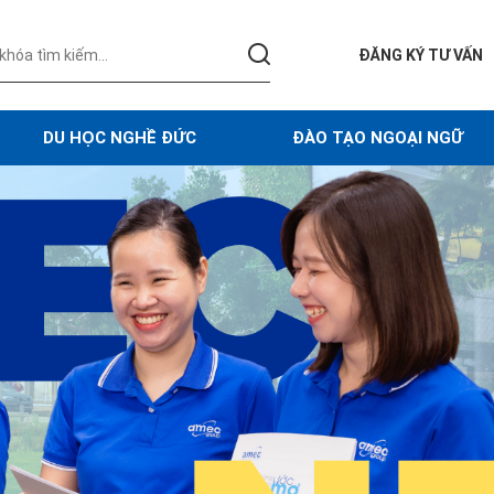
ĐĂNG KÝ TƯ VẤN
DU HỌC NGHỀ ĐỨC
ĐÀO TẠO NGOẠI NGỮ