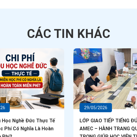
CÁC TIN
KHÁC
026
29/05/2026
u Học Nghề Đức Thực Tế
LỚP GIAO TIẾP TIẾNG ĐỨ
c Phí Có Nghĩa Là Hoàn
AMEC – HÀNH TRANG Q
 Phí?
TRỌNG GIÚP HỌC VIÊN T