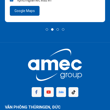
vphcm@amec.edu.vn
Google Maps
VĂN PHÒNG THÜRINGEN, ĐỨC