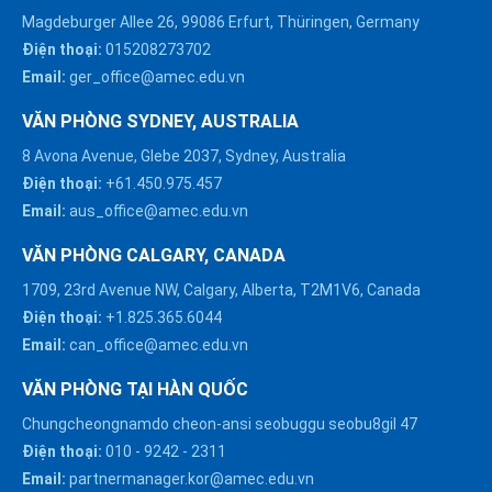
Magdeburger Allee 26, 99086 Erfurt, Thüringen, Germany
Điện thoại:
015208273702
Email:
ger_office@amec.edu.vn
VĂN PHÒNG SYDNEY, AUSTRALIA
8 Avona Avenue, Glebe 2037, Sydney, Australia
Điện thoại:
+61.450.975.457
Email:
aus_office@amec.edu.vn
VĂN PHÒNG CALGARY, CANADA
1709, 23rd Avenue NW, Calgary, Alberta, T2M1V6, Canada
Điện thoại:
+1.825.365.6044
Email:
can_office@amec.edu.vn
VĂN PHÒNG TẠI HÀN QUỐC
Chungcheongnamdo cheon-ansi seobuggu seobu8gil 47
HÀ NỘI :
Điện thoại:
010
-
9242
-
2311
0914863466
Email:
partnermanager.kor@amec.edu.vn