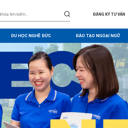
ĐĂNG KÝ TƯ VẤN
DU HỌC NGHỀ ĐỨC
ĐÀO TẠO NGOẠI NGỮ