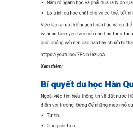
Nắm rõ ngành học và phải đưa ra lý do lự
Lộ trình du học chặt chẽ và cụ thể, tốt n
Việc lập ra một kế hoạch hoàn hảo và cụ thể 
và hoàn toàn yên tâm nếu cho bạn theo tại t
buổi phỏng vấn nên các bạn hãy chuẩn bị thậ
https://youtu.be/7FNlh1azUpA
Xem thêm:
Bí quyết du học Hàn Q
Ngoài việc tìm hiểu thông tin về đất nước Hà
điểm với trường. Đừng để những mẹo nhỏ dưới
Tự tin.
Giọng nói to rõ.