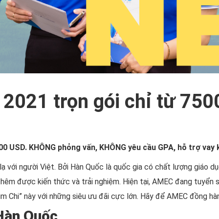
2021 trọn gói chỉ từ 75
500 USD. KHÔNG phỏng vấn, KHÔNG yêu cầu GPA, hỗ trợ vay k
 người Việt. Bởi Hàn Quốc là quốc gia có chất lượng giáo dục ha
ũy thêm được kiến thức và trải nghiệm. Hiện tại, AMEC đang t
im Chi” này với những siêu ưu đãi cực lớn. Hãy để AMEC đồng hàn
 Hàn Quốc