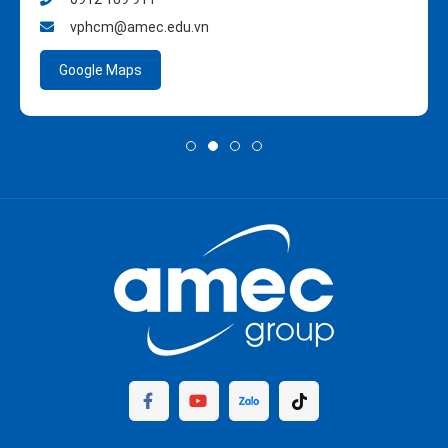
vphcm@amec.edu.vn
Google Maps