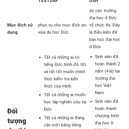
TESTDAF
DSH
do các trường
đại học ở Đức
Mục đích sử
phục vụ cho mục đích xin
tổ chức thi. Đây
dụng
visa du học Đức
là điều kiện để
bạn học đại học
ở Đức
Sinh viên đã
Tất cả những ai có
hoàn thành 2
tiếng Đức trình độ tốt
năm (4 kì) tại
và rất tốt muốn chính
trường đại
thức kiểm tra kiến
học Việt
thức của mình.
Nam.
Tất cả những ai muốn
Sinh viên đã
học tập nghiên cứu tại
hoàn thành
Đức
Đối
chương trình
Tất cả những ai đang
tượng
đại học ở
cần một bằng tiếng