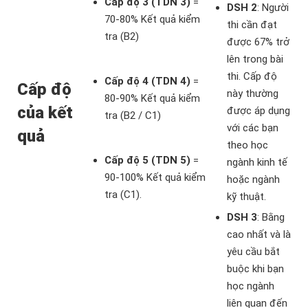
Cấp độ 3 (TDN 3)
=
DSH 2
: Người
70-80% Kết quả kiểm
thi cần đạt
tra (B2)
được 67% trở
lên trong bài
thi. Cấp độ
Cấp độ 4 (TDN 4)
=
Cấp độ
này thường
80-90% Kết quả kiểm
của kết
được áp dụng
tra (B2 / C1)
với các bạn
quả
theo học
Cấp độ 5 (TDN 5)
=
ngành kinh tế
90-100% Kết quả kiểm
hoặc ngành
tra (C1).
kỹ thuật.
DSH 3
: Bằng
cao nhất và là
yêu cầu bắt
buộc khi bạn
học ngành
liên quan đến