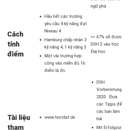
ngữ phá
Hầu hết các trường
yêu cầu 4 kỹ năng đạt
Niveau 4
Cách
>= 67% sẽ được
Hamburg chấp nhận 3
tính
DSH 2 vào học
kỹ năng 4, 1 kỹ năng 3
Đại học
điểm
Một vài trường hợp
cộng vào miễn đủ 16
điểm là ổn.
DSH
Vorbereitung
2020 : Đưa
các Tipps để
các bạn làm
Tài liệu
www.testdaf.de
bài
tham
Mit Erfolgzur