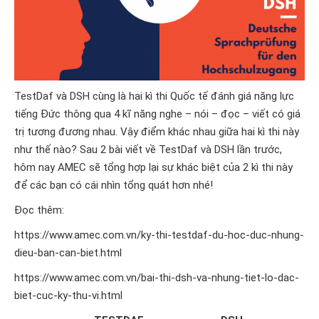
TestDaf và DSH cùng là hai kì thi Quốc tế đánh giá năng lực
tiếng Đức thông qua 4 kĩ năng nghe – nói – đọc – viết có giá
trị tương đương nhau. Vậy điểm khác nhau giữa hai kì thi này
như thế nào? Sau 2 bài viết về TestDaf và DSH lần trước,
hôm nay AMEC sẽ tổng hợp lại sự khác biệt của 2 kì thi này
để các bạn có cái nhìn tổng quát hơn nhé!
Đọc thêm:
https://www.amec.com.vn/ky-thi-testdaf-du-hoc-duc-nhung-
dieu-ban-can-biet.html
https://www.amec.com.vn/bai-thi-dsh-va-nhung-tiet-lo-dac-
biet-cuc-ky-thu-vi.html