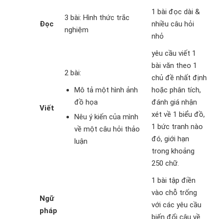
1 bài đọc dài &
3 bài: Hình thức trắc
Đọc
nhiều câu hỏi
nghiệm
nhỏ
yêu cầu viết 1
bài văn theo 1
2 bài:
chủ đề nhất định
Mô tả một hình ảnh
hoặc phân tích,
đồ họa
đánh giá nhận
Viết
xét về 1 biểu đồ,
Nêu ý kiến của mình
1 bức tranh nào
về một câu hỏi thảo
đó, giới hạn
luận
trong khoảng
250 chữ.
1 bài tập điền
vào chỗ trống
Ngữ
với các yêu cầu
pháp
biến đổi câu về