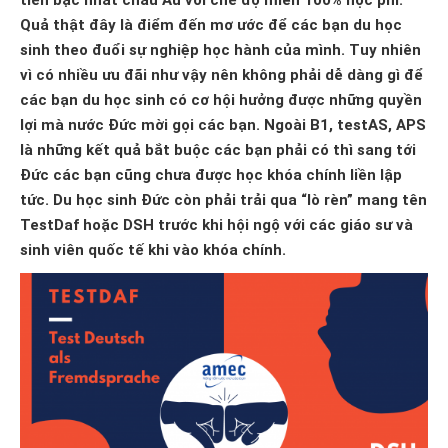
tiến bậc nhất châu Âu với chế độ miễn 100% học phí.
Quả thật đây là điểm đến mơ ước để các bạn du học
sinh theo đuổi sự nghiệp học hành của mình. Tuy nhiên
vì có nhiều ưu đãi như vậy nên không phải dễ dàng gì để
các bạn du học sinh có cơ hội hưởng được những quyền
lợi mà nước Đức mời gọi các bạn. Ngoài B1, testAS, APS
là những kết quả bắt buộc các bạn phải có thì sang tới
Đức các bạn cũng chưa được học khóa chính liền lập
tức. Du học sinh Đức còn phải trải qua “lò rèn” mang tên
TestDaf hoặc DSH trước khi hội ngộ với các giáo sư và
sinh viên quốc tế khi vào khóa chính.