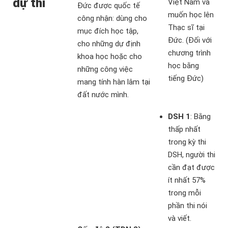
dự thi
Việt Nam và
Đức được quốc tế
muốn học lên
công nhận: dùng cho
Thạc sĩ tại
mục đích học tập,
Đức. (Đối với
cho những dự định
chương trình
khoa học hoặc cho
học bằng
những công việc
tiếng Đức)
mang tính hàn lâm tại
đất nước mình.
DSH 1
: Bằng
thấp nhất
trong kỳ thi
DSH, người thi
cần đạt được
ít nhất 57%
trong mỗi
phần thi nói
và viết.