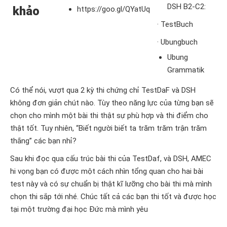
DSH B2-C2:
khảo
https://goo.gl/QYatUq
· TestBuch
· Ubungbuch
Ubung
Grammatik
Có thể nói, vượt qua 2 kỳ thi chứng chỉ TestDaF và DSH
không đơn giản chút nào. Tùy theo năng lực của từng bạn sẽ
chọn cho mình một bài thi thật sự phù hợp và thi điểm cho
thật tốt. Tuy nhiên, “Biết người biết ta trăm trăm trận trăm
thắng” các bạn nhỉ?
Sau khi đọc qua cấu trúc bài thi của TestDaf, và DSH, AMEC
hi vọng bạn có được một cách nhìn tổng quan cho hai bài
test này và có sự chuẩn bị thật kĩ lưỡng cho bài thi mà mình
chọn thi sắp tới nhé. Chúc tất cả các bạn thi tốt và được học
tại một trường đại học Đức mà mình yêu