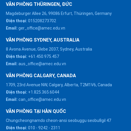
VĂN PHÒNG THÜRINGEN, ĐỨC
Magdeburger Allee 26, 99086 Erfurt, Thüringen, Germany
Điện thoại:
015208273702
Email:
ger_office@amec.edu.vn
VĂN PHÒNG SYDNEY, AUSTRALIA
8 Avona Avenue, Glebe 2037, Sydney, Australia
Điện thoại:
+61.450.975.457
Email:
aus_office@amec.edu.vn
VĂN PHÒNG CALGARY, CANADA
1709, 23rd Avenue NW, Calgary, Alberta, T2M1V6, Canada
Điện thoại:
+1.825.365.6044
Email:
can_office@amec.edu.vn
VĂN PHÒNG TẠI HÀN QUỐC
Chungcheongnamdo cheon-ansi seobuggu seobu8gil 47
HÀ NỘI :
Điện thoại:
010
-
9242
-
2311