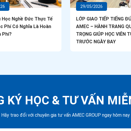
026
29/05/2026
u Học Nghề Đức Thực Tế
LỚP GIAO TIẾP TIẾNG ĐỨ
c Phí Có Nghĩa Là Hoàn
AMEC – HÀNH TRANG Q
 Phí?
TRỌNG GIÚP HỌC VIÊN T
TRƯỚC NGÀY BAY
 KÝ HỌC &
TƯ VẤN MIỄ
Hãy trao đổi với chuyên gia tư vấn AMEC GROUP ngay hôm nay