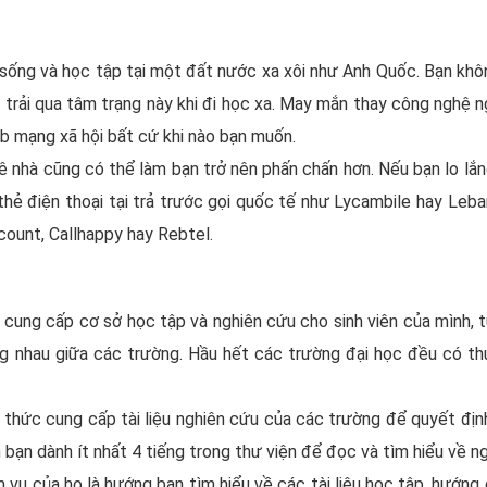
 sống và học tập tại một đất nước xa xôi như Anh Quốc. Bạn khôn
trải qua tâm trạng này khi đi học xa. May mắn thay công nghệ ngà
eb mạng xã hội bất cứ khi nào bạn muốn.
ê nhà cũng có thể làm bạn trở nên phấn chấn hơn. Nếu bạn lo lắng
ẻ điện thoại tại trả trước gọi quốc tế như Lycambile hay Lebar
count, Callhappy hay Rebtel.
cung cấp cơ sở học tập và nghiên cứu cho sinh viên của mình, t
 nhau giữa các trường. Hầu hết các trường đại học đều có thư
 thức cung cấp tài liệu nghiên cứu của các trường để quyết đị
bạn dành ít nhất 4 tiếng trong thư viện để đọc và tìm hiểu về n
 vụ của họ là hướng bạn tìm hiểu về các tài liệu học tập, hướng