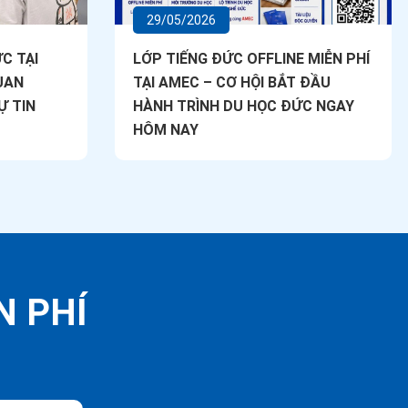
29/05/2026
C TẠI
LỚP TIẾNG ĐỨC OFFLINE MIỄN PHÍ
UAN
TẠI AMEC – CƠ HỘI BẮT ĐẦU
Ự TIN
HÀNH TRÌNH DU HỌC ĐỨC NGAY
HÔM NAY
N PHÍ