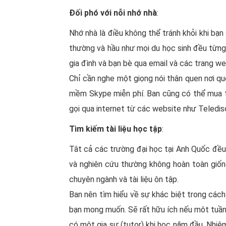
Đối phó với nỗi nhớ nhà
:
Nhớ nhà là điều không thể tránh khỏi khi bạn
thường và hầu như mọi du học sinh đều từng 
gia đình và bạn bè qua email và các trang w
Chỉ cần nghe một giọng nói thân quen nơi qu
mềm Skype miễn phí. Ban cũng có thể mua th
gọi qua internet từ các website như Teledis
Tìm kiếm tài liệu học tập
:
Tât cả các trường đại học tại Anh Quốc đều 
và nghiên cứu thường không hoàn toàn giống
chuyên ngành và tài liệu ôn tập.
Ban nên tìm hiểu về sự khác biệt trong cách
bạn mong muốn. Sẽ rất hữu ích nếu môt tuần 
có một gia sư (tutor) khi học năm đầu. Nhiêm