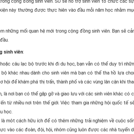
ong cộng đồng sinh viên. SU sẽ hỗ trợ sinh viên tổ chức các sự k
 kiện này thường được thực hiên vào đầu mỗi năm học nhằm mục đ
êm những mối quan hệ mới trong cộng đồng sinh viên. Bạn sẽ cảm 
 đầu.
 sinh viên
:
oặc câu lạc bộ trước khi đi du học, bạn vẫn có thể duy trì nh
c bộ khác nhau dành cho sinh viên mà bạn có thể tha hồ lựa ch
 hội để khám phá thị trấn, thành phố và các vùng lân cận khi tha
, là nơi bạn có thể gặp gỡ và giao lưu với các sinh viên khác có 
đến từ nhiều nơi trên thế giới. Việc tham gia những hội quốc tế s
du học.
 là môt cách hữu ích để có thêm những trải nghiệm về cuộc sống
cực vào các đoàn, đội, hội, nhóm cũng luôn được các nhà tuyển d