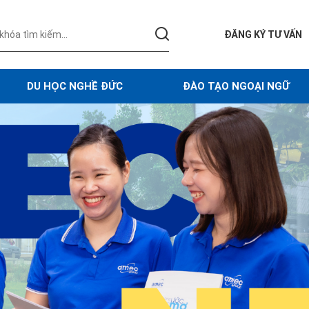
ĐĂNG KÝ TƯ VẤN
DU HỌC NGHỀ ĐỨC
ĐÀO TẠO NGOẠI NGỮ