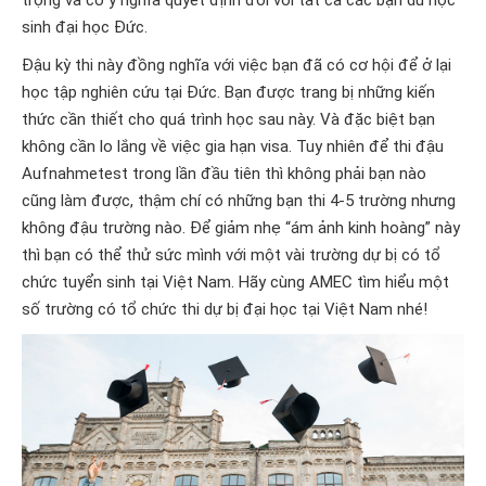
trọng và có ý nghĩa quyết định đối với tất cả các bạn du học
sinh đại học Đức.
Đậu kỳ thi này đồng nghĩa với việc bạn đã có cơ hội để ở lại
học tập nghiên cứu tại Đức. Bạn được trang bị những kiến
thức cần thiết cho quá trình học sau này. Và đặc biệt bạn
không cần lo lắng về việc gia hạn visa. Tuy nhiên để thi đậu
Aufnahmetest trong lần đầu tiên thì không phải bạn nào
cũng làm được, thậm chí có những bạn thi 4-5 trường nhưng
không đậu trường nào. Để giảm nhẹ “ám ảnh kinh hoàng” này
thì bạn có thể thử sức mình với một vài trường dự bị có tổ
chức tuyển sinh tại Việt Nam. Hãy cùng AMEC tìm hiểu một
số trường có tổ chức thi dự bị đại học tại Việt Nam nhé!