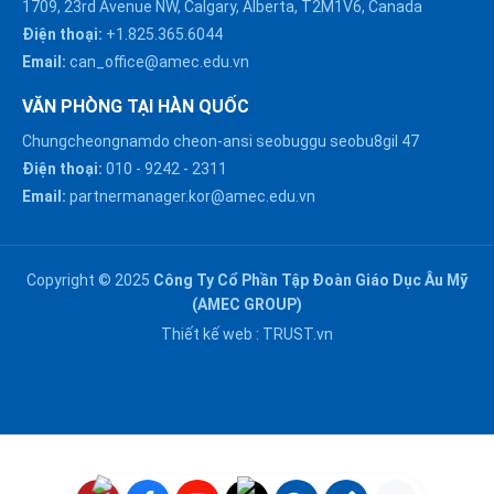
1709, 23rd Avenue NW, Calgary, Alberta, T2M1V6, Canada
Điện thoại:
+1.825.365.6044
Email:
can_office@amec.edu.vn
VĂN PHÒNG TẠI HÀN QUỐC
Chungcheongnamdo cheon-ansi seobuggu seobu8gil 47
HÀ NỘI :
Điện thoại:
010
-
9242
-
2311
0914863466
Email:
partnermanager.kor@amec.edu.vn
ĐÀ NẴNG :
0916082128
Copyright © 2025
Công Ty Cổ Phần Tập Đoàn Giáo Dục Âu Mỹ
Chat với chúng tôi trên
(AMEC GROUP)
Zalo
HỒ CHÍ MINH :
Thiết kế web :
TRUST.vn
0909171388
Chat với chúng tôi trên
Messenger
NGHỆ AN :
Gửi email
0911002551