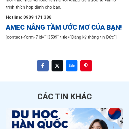
Mọi thắc mắc vui lòng liên hệ với AMEC để được tư vấn lộ
trình thích hợp dành cho bạn.
Hotline: 0909 171 388
AMEC NÂNG TẦM ƯỚC MƠ CỦA BẠN!
[contact-form-7 id="13509" title="Đăng ký thông tin Đức"]
CÁC TIN
KHÁC