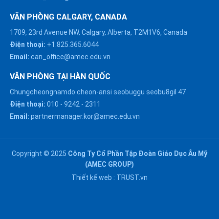
VĂN PHÒNG CALGARY, CANADA
1709, 23rd Avenue NW, Calgary, Alberta, T2M1V6, Canada
Điện thoại:
+1.825.365.6044
Email:
can_office@amec.edu.vn
VĂN PHÒNG TẠI HÀN QUỐC
Chungcheongnamdo cheon-ansi seobuggu seobu8gil 47
HÀ NỘI :
Điện thoại:
010
-
9242
-
2311
0914863466
Email:
partnermanager.kor@amec.edu.vn
ĐÀ NẴNG :
0916082128
Copyright © 2025
Công Ty Cổ Phần Tập Đoàn Giáo Dục Âu Mỹ
Chat với chúng tôi trên
(AMEC GROUP)
Zalo
HỒ CHÍ MINH :
Thiết kế web :
TRUST.vn
0909171388
Chat với chúng tôi trên
Messenger
NGHỆ AN :
Gửi email