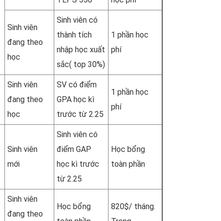
Sinh viên có
Sinh viên
thành tích
1 phần học
đang theo
nhập học xuất
phí
học
sắc( top 30%)
Sinh viên
SV có điểm
1 phần học
đang theo
GPA học kì
phí
học
trước từ 2.25
Sinh viên có
Sinh viên
điểm GAP
Học bổng
mới
học kì trước
toàn phần
từ 2.25
Sinh viên
Học bổng
820$/ tháng.
đang theo