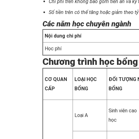
Chi phí trên không bao gồm tiền ăn và ký 
Số tiền trên có thể tăng hoặc giảm theo 
Các năm học chuyên ngành
Nội dung chi phí
Học phí
Chương trình học bổng
CƠ QUAN
LOẠI HỌC
ĐỐI TƯỢNG 
CẤP
BỔNG
BỔNG
Sinh viên cao
Loại A
học