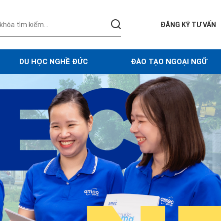
ĐĂNG KÝ TƯ VẤN
DU HỌC NGHỀ ĐỨC
ĐÀO TẠO NGOẠI NGỮ