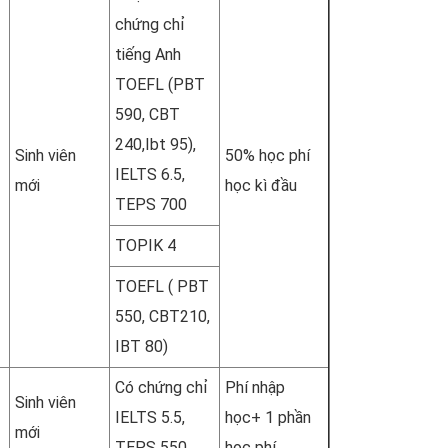
chứng chỉ
tiếng Anh
TOEFL (PBT
590, CBT
240,Ibt 95),
Sinh viên
50% học phí
IELTS 6.5,
mới
học kì đầu
TEPS 700
TOPIK 4
TOEFL ( PBT
550, CBT210,
IBT 80)
Có chứng chỉ
Phí nhập
Sinh viên
IELTS 5.5,
học+ 1 phần
mới
TEPS 550
học phí