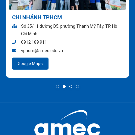
CHI NHÁNH TP.HCM
Số 35/11 đường D5, phường Thạnh Mỹ Tây, TP. Hồ
Chí Minh
0912 189 911
vphcm@amec.edu.vn
Google Maps