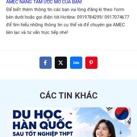
AMEC NÂNG TẦM ƯỚC MƠ CỦA BẠN!
Để biết thêm thông tin các bạn vui lòng đăng kí theo form
bên dưới hoặc gọi điện tới Hotline: 0919784299/ 0917074677
để tìm hiểu những thông tin cụ thể và để chuyên gia AMEC
liên lạc và tư vấn trực tiếp nhé!
CÁC TIN
KHÁC