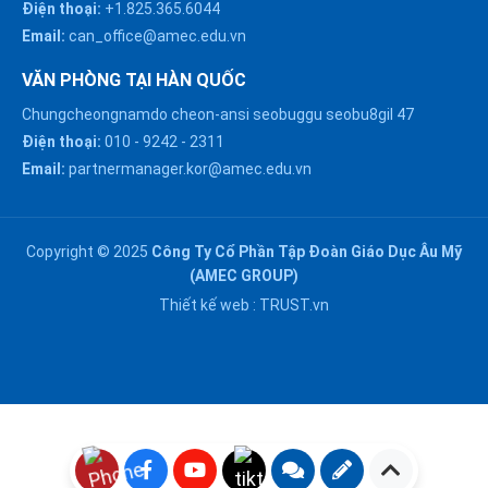
Điện thoại:
+1.825.365.6044
Email:
can_office@amec.edu.vn
VĂN PHÒNG TẠI HÀN QUỐC
Chungcheongnamdo cheon-ansi seobuggu seobu8gil 47
HÀ NỘI :
Điện thoại:
010
-
9242
-
2311
0914863466
Email:
partnermanager.kor@amec.edu.vn
ĐÀ NẴNG :
0916082128
Copyright © 2025
Công Ty Cổ Phần Tập Đoàn Giáo Dục Âu Mỹ
Chat với chúng tôi trên
(AMEC GROUP)
Zalo
HỒ CHÍ MINH :
Thiết kế web :
TRUST.vn
0909171388
Chat với chúng tôi trên
Messenger
NGHỆ AN :
Gửi email
0911002551