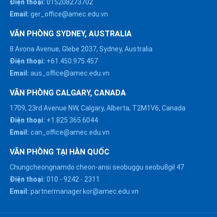
Điện thoại:
015208273702
Email:
ger_office@amec.edu.vn
VĂN PHÒNG SYDNEY, AUSTRALIA
8 Avona Avenue, Glebe 2037, Sydney, Australia
Điện thoại:
+61.450.975.457
Email:
aus_office@amec.edu.vn
VĂN PHÒNG CALGARY, CANADA
1709, 23rd Avenue NW, Calgary, Alberta, T2M1V6, Canada
Điện thoại:
+1.825.365.6044
Email:
can_office@amec.edu.vn
VĂN PHÒNG TẠI HÀN QUỐC
Chungcheongnamdo cheon-ansi seobuggu seobu8gil 47
HÀ NỘI :
Điện thoại:
010
-
9242
-
2311
0914863466
Email:
partnermanager.kor@amec.edu.vn
ĐÀ NẴNG :