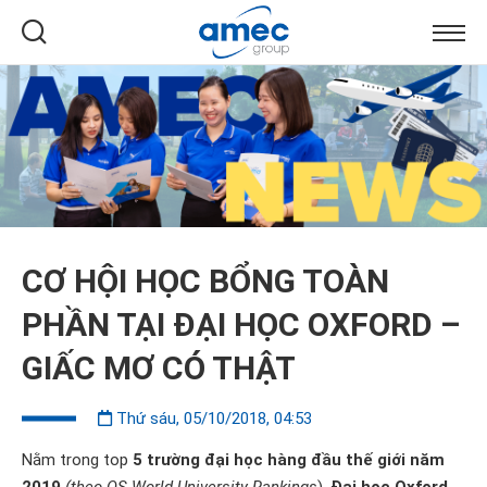
CƠ HỘI HỌC BỔNG TOÀN
PHẦN TẠI ĐẠI HỌC OXFORD –
GIẤC MƠ CÓ THẬT
Thứ sáu, 05/10/2018, 04:53
Nằm trong top
5 trường đại học hàng đầu thế giới năm