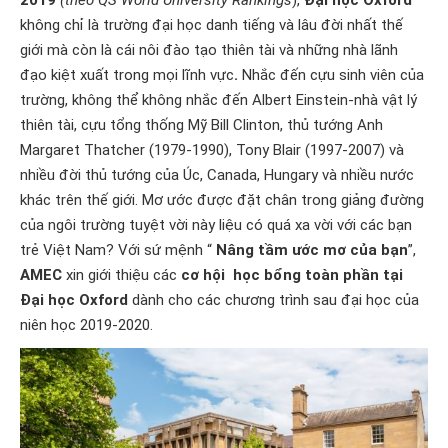
2019
(theo QS World University Rankings
),
Đại học Oxford
không chỉ là trường đại học danh tiếng và lâu đời nhất thế
giới mà còn là cái nôi đào tạo thiên tài và những nhà lãnh
đạo kiệt xuất trong mọi lĩnh vực
.
Nhắc đến cựu sinh viên của
trường, không thể không nhắc đến Albert Einstein-nhà vật lý
thiên tài, cựu tổng thống Mỹ Bill Clinton, thủ tướng Anh
Margaret Thatcher (1979-1990), Tony Blair (1997-2007) và
nhiều đời thủ tướng của Úc, Canada, Hungary và nhiều nước
khác trên thế giới. Mơ ước được đặt chân trong giảng đường
của ngôi trường tuyệt vời này liệu có quá xa vời với các bạn
trẻ Việt Nam? Với sứ mệnh “
Nâng tầm ước mơ của bạn
”,
AMEC
xin giới thiệu các
cơ hội học bổng toàn phần tại
Đại học Oxford
dành cho các chương trình sau đại học của
niên học 2019-2020.