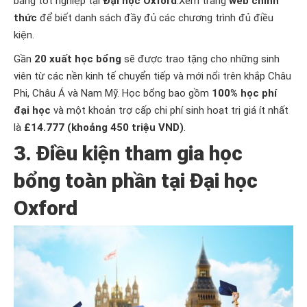
bằng tốt nghiệp tại
Đại học Oxford
.Xem trang
web chính
thức
để biết danh sách đầy đủ các chương trình đủ điều
kiện.
Gần
20 xuất học bổng
sẽ được trao tặng cho những sinh
viên từ các nền kinh tế chuyển tiếp và mới nổi trên khắp Châu
Phi, Châu Á và Nam Mỹ. Học bổng bao gồm
100% học phí
đại học
và một khoản trợ cấp chi phí sinh hoạt trị giá ít nhất
là
£14.777 (khoảng 450 triệu VND)
.
3. Điều kiện tham gia học
bổng toàn phần tại Đại học
Oxford