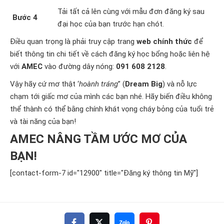
Tải tất cả lên cùng với mẫu đơn đăng ký sau
Bước 4
đại học của bạn trước hạn chót.
Điều quan trọng là phải truy cập trang
web chính thức
để
biết thông tin chi tiết về cách đăng ký học bổng hoặc liên hệ
với
AMEC
vào đường dây nóng:
091 608 2128
.
Vậy hãy cứ mơ thật ‘
hoành tráng
” (
Dream Big
) và nỗ lực
chạm tới giấc mơ của mình các bạn nhé. Hãy biến điều không
thể thành có thể bằng chính khát vọng cháy bỏng của tuổi trẻ
và tài năng của bạn!
AMEC NÂNG TẦM ƯỚC MƠ CỦA
BẠN!
[contact-form-7 id="12900" title="Đăng ký thông tin Mỹ"]