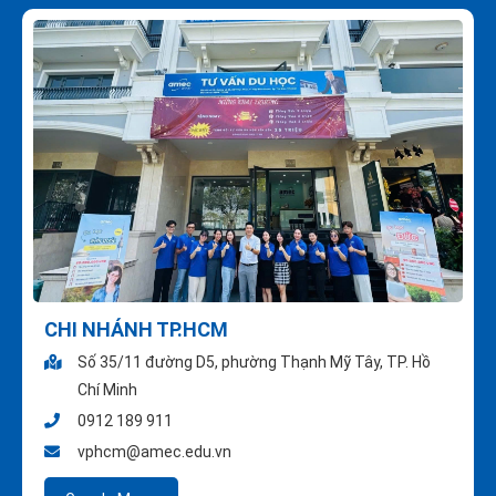
CHI NHÁNH TP.HCM
Số 35/11 đường D5, phường Thạnh Mỹ Tây, TP. Hồ
Chí Minh
0912 189 911
vphcm@amec.edu.vn