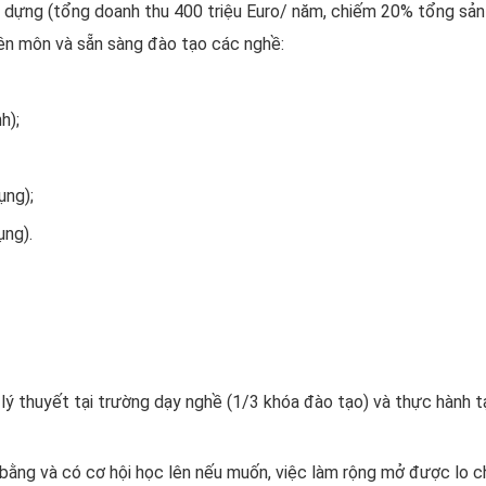
y dựng (tổng doanh thu 400 triệu Euro/ năm, chiếm 20% tổng sả
ên môn và sẵn sàng đào tạo các nghề:
h);
ụng);
ụng).
lý thuyết tại trường dạy nghề (1/3 khóa đào tạo) và thực hành t
ằng và có cơ hội học lên nếu muốn, việc làm rộng mở được lo chi p