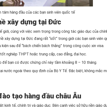
n tâm hàng đầu của các bạn sinh viên quốc tế
hề xây dựng tại Đức
 giới, cùng với việc xem trọng trong công tác giáo dục của chín
hề xây dựng tại Đức đang rất “sốt” trong giới các bạn sinh viên
 kiện sau để “bách chiến bách thắng” trong công cuộc xin visa.
tốt nghiệp THPT hoặc trung cấp, cao đẳng, đại học.
ạo để bạn có được chứng chỉ này tầm khoảng 8 – 10 tháng.
tại nước ngoài theo quy định của Bộ Y Tế. Đặc biệt, không mắc m
đào tạo hàng đầu châu Âu
t kinh tế, chính trị và giáo dục. Bên cạnh việc sở hữu nền giáo dụ