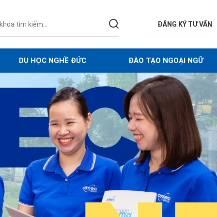
ĐĂNG KÝ TƯ VẤN
DU HỌC NGHỀ ĐỨC
ĐÀO TẠO NGOẠI NGỮ