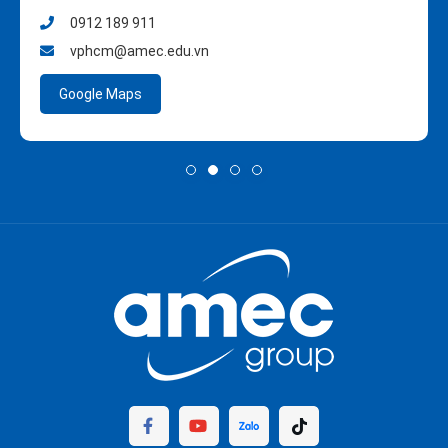
0912 189 911
vphcm@amec.edu.vn
Google Maps