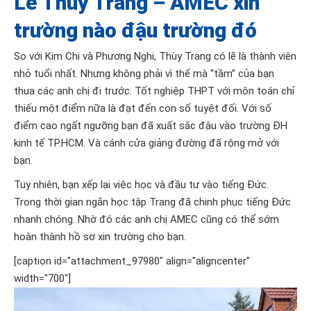
Lê Thùy Trang – AMEC xin
trường nào đậu trường đó
So với Kim Chi và Phương Nghi, Thùy Trang có lẽ là thành viên
nhỏ tuổi nhất. Nhưng không phải vì thế mà “tầm” của bạn
thua các anh chị đi trước. Tốt nghiệp THPT với môn toán chỉ
thiếu một điểm nữa là đạt đến con số tuyệt đối. Với số
điểm cao ngất ngưỡng bạn đã xuất sắc đậu vào trường ĐH
kinh tế TP.HCM. Và cánh cửa giảng đường đã rộng mở với
bạn.
Tuy nhiên, bạn xếp lại việc học và đầu tư vào tiếng Đức.
Trong thời gian ngắn học tập Trang đã chinh phục tiếng Đức
nhanh chóng. Nhờ đó các anh chị AMEC cũng có thể sớm
hoàn thành hồ sơ xin trường cho bạn.
[caption id="attachment_97980" align="aligncenter"
width="700"]