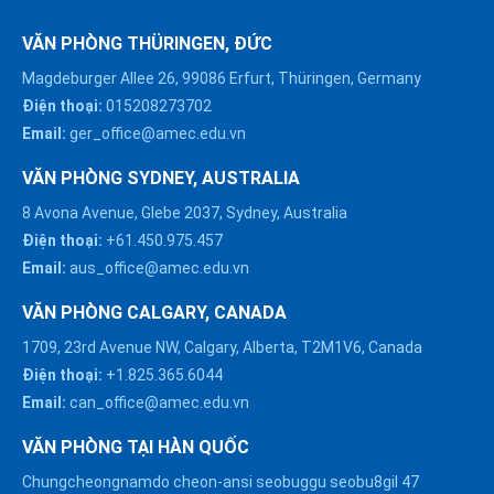
VĂN PHÒNG THÜRINGEN, ĐỨC
Magdeburger Allee 26, 99086 Erfurt, Thüringen, Germany
Điện thoại:
015208273702
Email:
ger_office@amec.edu.vn
VĂN PHÒNG SYDNEY, AUSTRALIA
8 Avona Avenue, Glebe 2037, Sydney, Australia
Điện thoại:
+61.450.975.457
Email:
aus_office@amec.edu.vn
VĂN PHÒNG CALGARY, CANADA
1709, 23rd Avenue NW, Calgary, Alberta, T2M1V6, Canada
Điện thoại:
+1.825.365.6044
Email:
can_office@amec.edu.vn
VĂN PHÒNG TẠI HÀN QUỐC
Chungcheongnamdo cheon-ansi seobuggu seobu8gil 47