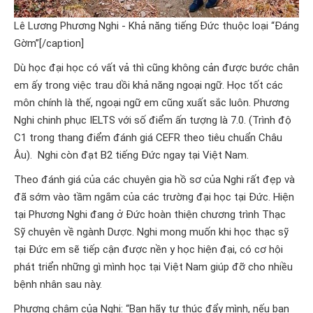
Lê Lương Phương Nghi - Khả năng tiếng Đức thuộc loại “Đáng
Gờm”[/caption]
Dù học đại học có vất vả thì cũng không cản được bước chân
em ấy trong việc trau dồi khả năng ngoại ngữ. Học tốt các
môn chính là thế, ngoại ngữ em cũng xuất sắc luôn. Phương
Nghi chinh phục IELTS với số điểm ấn tượng là 7.0. (Trình độ
C1 trong thang điểm đánh giá CEFR theo tiêu chuẩn Châu
Âu). Nghi còn đạt B2 tiếng Đức ngay tại Việt Nam.
Theo đánh giá của các chuyên gia hồ sơ của Nghi rất đẹp và
đã sớm vào tầm ngắm của các trường đại học tại Đức. Hiện
tại Phương Nghi đang ở Đức hoàn thiện chương trình Thạc
Sỹ chuyên về ngành Dược. Nghi mong muốn khi học thạc sỹ
tại Đức em sẽ tiếp cận được nền y học hiện đại, có cơ hội
phát triển những gì mình học tại Việt Nam giúp đỡ cho nhiều
bệnh nhân sau này.
Phương châm của Nghi: “Bạn hãy tự thúc đẩy mình, nếu bạn