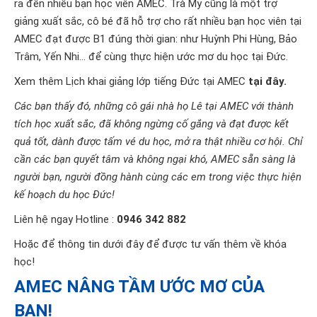
ra đến nhiều bạn học viên AMEC. Trà My cũng là một trợ
giảng xuất sắc, cô bé đã hỗ trợ cho rất nhiều bạn học viên tại
AMEC đạt được B1 đúng thời gian: như Huỳnh Phi Hùng, Bảo
Trâm, Yến Nhi... để cùng thực hiện ước mơ du học tại Đức.
Xem thêm Lịch khai giảng lớp tiếng Đức tại AMEC
tại đây.
Các bạn thấy đó, những cô gái nhà họ Lê tại AMEC với thành
tích học xuất sắc, đã không ngừng cố gắng và đạt được kết
quả tốt, dành được tấm vé du học, mở ra thật nhiều cơ hội. Chỉ
cần các bạn quyết tâm và không ngại khó, AMEC sẵn sàng là
người bạn, người đồng hành cùng các em trong việc thực hiện
kế hoạch du học Đức!
Liên hệ ngay Hotline :
0946 342 882
Hoặc để thông tin dưới đây để được tư vấn thêm về khóa
học!
AMEC NÂNG TẦM ƯỚC MƠ CỦA
BẠN!