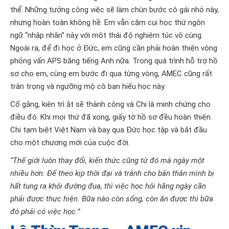
thể. Những tưởng công việc sẽ làm chùn bước cô gái nhỏ này,
nhưng hoàn toàn không hề. Em vẫn cặm cụi học thứ ngôn
ngữ “nhập nhằn” này với một thái độ nghiêm túc vô cùng.
Ngoài ra, để đi học ở Đức, em cũng cần phải hoàn thiện vòng
phỏng vấn APS bằng tiếng Anh nữa. Trong quá trình hỗ trợ hồ
sơ cho em, cùng em bước đi qua từng vòng, AMEC cũng rất
trân trọng và ngưỡng mộ cô bạn hiếu học này.
Cố gắng, kiên trì ắt sẽ thành công và Chi là minh chứng cho
điều đó. Khi mọi thứ đã xong, giấy tờ hồ sơ đều hoàn thiện.
Chi tạm biệt Việt Nam và bay qua Đức học tập và bắt đầu
cho một chương mới của cuộc đời.
“Thế giới luôn thay đổi, kiến thức cũng từ đó mà ngày một
nhiều hơn. Để theo kịp thời đại và tránh cho bản thân mình bị
hất tung ra khỏi đường đua, thì việc học hỏi hằng ngày cần
phải được thực hiện. Bữa nào còn sống, còn ăn được thì bữa
đó phải có việc học.”