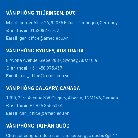
VĂN PHÒNG THÜRINGEN, ĐỨC
Magdeburger Allee 26, 99086 Erfurt, Thüringen, Germany
Điện thoại:
015208273702
Email:
ger_office@amec.edu.vn
VĂN PHÒNG SYDNEY, AUSTRALIA
8 Avona Avenue, Glebe 2037, Sydney, Australia
Điện thoại:
+61.450.975.457
Email:
aus_office@amec.edu.vn
VĂN PHÒNG CALGARY, CANADA
1709, 23rd Avenue NW, Calgary, Alberta, T2M1V6, Canada
Điện thoại:
+1.825.365.6044
Email:
can_office@amec.edu.vn
VĂN PHÒNG TẠI HÀN QUỐC
Chungcheongnamdo cheon-ansi seobuggu seobu8gil 47