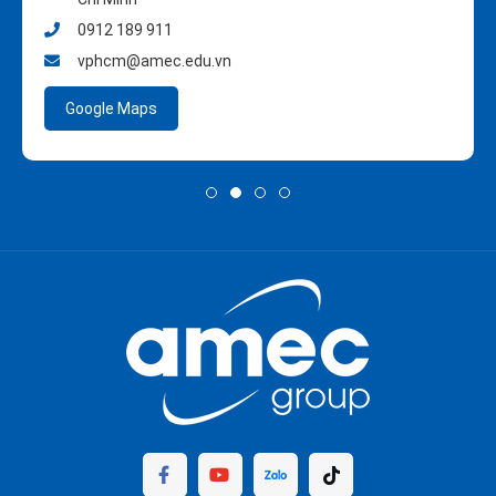
0912 189 911
vphcm@amec.edu.vn
Google Maps