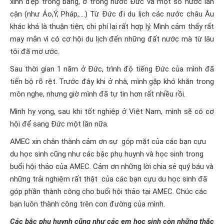
xinh đẹp trong bang, ở trong nước Đức và một số nước lân
cận (như Áo,Ý, Pháp,….) Từ Đức đi du lịch các nước châu Âu
khác khá là thuận tiện, chi phí lại rất hợp lý. Mình cảm thấy rất
may mắn vì có cơ hội du lịch đến những đất nước mà từ lâu
tôi đã mơ ước.
Sau thời gian 1 năm ở Đức, trình độ tiếng Đức của mình đã
tiến bộ rõ rệt. Trước đây khi ở nhà, mình gặp khó khăn trong
môn nghe, nhưng giờ mình đã tự tin hơn rất nhiều rồi.
Mình hy vọng, sau khi tốt nghiệp ở Việt Nam, mình sẽ có cơ
hội để sang Đức một lần nữa.
AMEC xin chân thành cảm ơn sự góp mặt của các bạn cựu
du học sinh cũng như các bậc phụ huynh và học sinh trong
buổi hội thảo của AMEC. Cảm ơn những lời chia sẻ quý báu và
những trải nghiệm rất thật của các bạn cựu du học sinh đã
góp phần thành công cho buổi hội thảo tại AMEC. Chúc các
bạn luôn thành công trên con đường của mình.
Các bậc phụ huynh cũng như các em học sinh còn những thắc