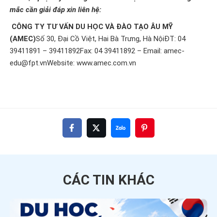
mắc cần giải đáp xin liên hệ:
CÔNG TY TƯ VẤN DU HỌC VÀ ĐÀO TẠO ÂU MỸ
(AMEC)
Số 30, Đại Cồ Việt, Hai Bà Trưng, Hà NộiĐT: 04
39411891 – 39411892Fax: 04 39411892 – Email:
amec-
edu@fpt.vn
Website:
www.amec.com.vn
CÁC TIN
KHÁC