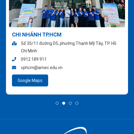
CHI NHÁNH TP.HCM
Số 35/11 đường D5, phường Thạnh Mỹ Tây, TP. Hồ
Chí Minh
0912 189 911
vphcm@amec.edu.vn
Google Maps