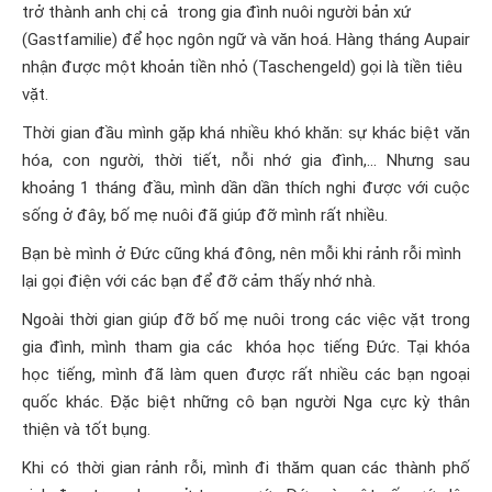
trở thành anh chị cả trong gia đình nuôi người bản xứ
(Gastfamilie) để học ngôn ngữ và văn hoá. Hàng tháng Aupair
nhận được một khoản tiền nhỏ (Taschengeld) gọi là tiền tiêu
vặt.
Thời gian đầu mình gặp khá nhiều khó khăn: sự khác biệt văn
hóa, con người, thời tiết, nỗi nhớ gia đình,… Nhưng sau
khoảng 1 tháng đầu, mình dần dần thích nghi được với cuộc
sống ở đây, bố mẹ nuôi đã giúp đỡ mình rất nhiều.
Bạn bè mình ở Đức cũng khá đông, nên mỗi khi rảnh rỗi mình
lại gọi điện với các bạn để đỡ cảm thấy nhớ nhà.
Ngoài thời gian giúp đỡ bố mẹ nuôi trong các việc vặt trong
gia đình, mình tham gia các khóa học tiếng Đức. Tại khóa
học tiếng, mình đã làm quen được rất nhiều các bạn ngoại
quốc khác. Đặc biệt những cô bạn người Nga cực kỳ thân
thiện và tốt bụng.
Khi có thời gian rảnh rỗi, mình đi thăm quan các thành phố