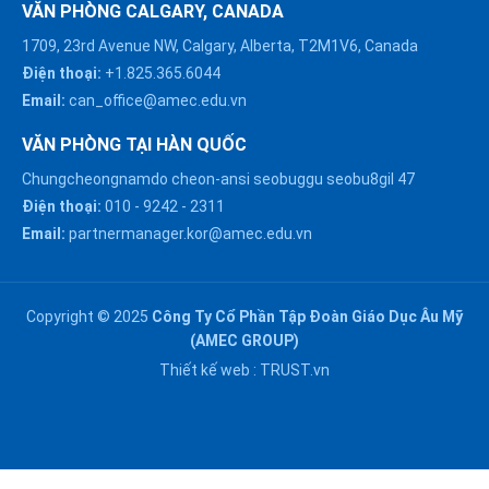
VĂN PHÒNG CALGARY, CANADA
1709, 23rd Avenue NW, Calgary, Alberta, T2M1V6, Canada
Điện thoại:
+1.825.365.6044
Email:
can_office@amec.edu.vn
VĂN PHÒNG TẠI HÀN QUỐC
Chungcheongnamdo cheon-ansi seobuggu seobu8gil 47
HÀ NỘI :
Điện thoại:
010
-
9242
-
2311
0914863466
Email:
partnermanager.kor@amec.edu.vn
ĐÀ NẴNG :
0916082128
Copyright © 2025
Công Ty Cổ Phần Tập Đoàn Giáo Dục Âu Mỹ
Chat với chúng tôi trên
(AMEC GROUP)
Zalo
HỒ CHÍ MINH :
Thiết kế web :
TRUST.vn
0909171388
Chat với chúng tôi trên
Messenger
NGHỆ AN :
Gửi email
0911002551