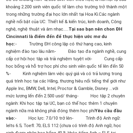
khoảng 2.200 sinh viên quốc tế làm cho trường trở thành một
trong những trường đại học lớn nhất tại Hoa Kì.Các ngành
nghề nổi bật của UC: Thiết kế & kiến trúc, kinh doanh, Công
nghệ, nghệ thuật và âm nhạc……
Tại sao bạn nên chon ĐH
Cincinnati là điểm đến để thực hiện ước mơ du
học:
- Trường ĐH công lập có thứ hạng cao, kinh
nghiệm đào tạo lâu năm- Đào tạo đa ngành nghề, cung
cấp cơ hội học tập và trải nghiệm tuyệt vời- Cung cấp
học bổng và hỗ trợ học phí cho sinh viên quốc tế lên đến 50
%- Kinh nghiệm làm việc quý giá và có trả lương trong
quá trình học tại các Hãng, thương hiêu nổi tiếng thế giới như
Apple Inc, BMW, Dell, Intel, Proctor & Gamble, Disney ….với
mức lương lến đến 2.500 usd/ tháng- Học tập 2 chuyên
ngành: Khi học tập tại UC, bạn có thể học thêm 1 chuyên
ngành nữa mà không phải đóng thêm học phí
Yêu cầu đầu
vào:
- Học lực: 7.0/10 trở lên- Trình độ Anh ngữ:
Ielts 6.5; Toefl: 70; ELS 112 (chưa có trình độ Anh ngữ, học
sinh được nhận học bổng 40 % khóa tiếng Anh – ELS tại