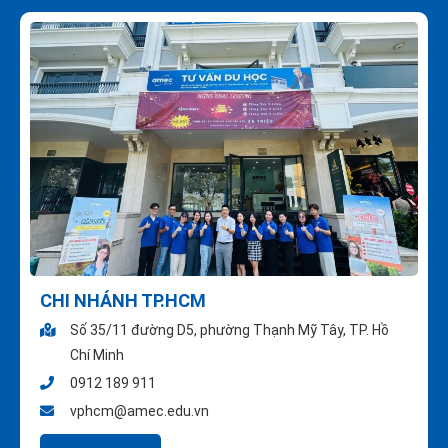
CHI NHÁNH TP.HCM
Số 35/11 đường D5, phường Thạnh Mỹ Tây, TP. Hồ
Chí Minh
0912 189 911
vphcm@amec.edu.vn