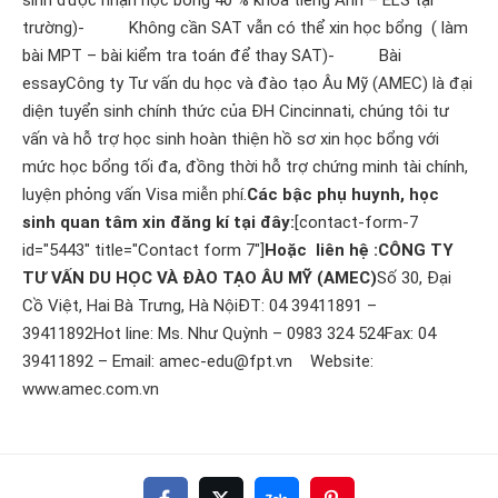
trường)- Không cần SAT vẫn có thể xin học bổng ( làm
bài MPT – bài kiểm tra toán để thay SAT)- Bài
essayCông ty Tư vấn du học và đào tạo Âu Mỹ (AMEC) là đại
diện tuyển sinh chính thức của ĐH Cincinnati, chúng tôi tư
vấn và hỗ trợ học sinh hoàn thiện hồ sơ xin học bổng với
mức học bổng tối đa, đồng thời hỗ trợ chứng minh tài chính,
luyện phỏng vấn Visa miễn phí.
Các bậc phụ huynh, học
sinh quan tâm xin đăng kí tại đây:
[contact-form-7
id="5443" title="Contact form 7"]
Hoặc liên hệ :
CÔNG TY
TƯ VẤN DU HỌC VÀ ĐÀO TẠO ÂU MỸ (AMEC)
Số 30, Đại
Cồ Việt, Hai Bà Trưng, Hà NộiĐT: 04 39411891 –
39411892Hot line: Ms. Như Quỳnh – 0983 324 524Fax: 04
39411892 – Email:
amec-edu@fpt.vn
Website:
www.amec.com.vn