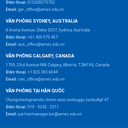
Điện thoại:
015208273702
Email:
ger_office@amec.edu.vn
VĂN PHÒNG SYDNEY, AUSTRALIA
8 Avona Avenue, Glebe 2037, Sydney, Australia
Điện thoại:
+61.450.975.457
Email:
aus_office@amec.edu.vn
VĂN PHÒNG CALGARY, CANADA
1709, 23rd Avenue NW, Calgary, Alberta, T2M1V6, Canada
Điện thoại:
+1.825.365.6044
HÀ NỘI :
Email:
can_office@amec.edu.vn
0914863466
VĂN PHÒNG TẠI HÀN QUỐC
ĐÀ NẴNG :
Chungcheongnamdo cheon-ansi seobuggu seobu8gil 47
0916082128
Điện thoại:
010
-
9242
-
2311
Chat với chúng tôi trên
Email:
partnermanager.kor@amec.edu.vn
Zalo
HỒ CHÍ MINH :
0909171388
Chat với chúng tôi trên