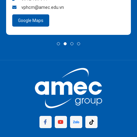
vphcm@amec.edu.vn
Google Maps