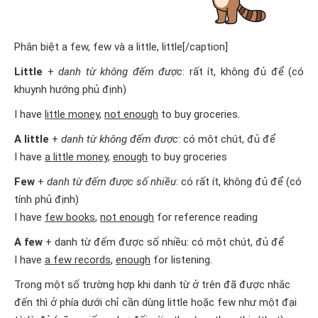
Phân biệt a few, few và a little, little[/caption]
Little
+
danh từ không đếm được
: rất ít, không đủ để (có
khuynh hướng phủ định)
I have
little money
,
not enough
to buy groceries.
A little
+
danh từ không đếm được
: có một chút, đủ để
I have
a little money
,
enough
to buy groceries
Few
+
danh từ đếm được số nhiều
: có rất ít, không đủ để (có
tính phủ định)
I have
few books
,
not enough
for reference reading
A few
+ danh từ đếm được số nhiều: có một chút, đủ để
I have
a few records
,
enough
for listening.
Trong một số trường hợp khi danh từ ở trên đã được nhắc
đến thì ở phía dưới chỉ cần dùng little hoặc few như một đại