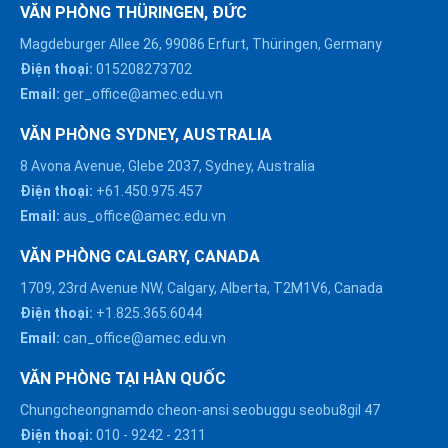
VĂN PHÒNG THÜRINGEN, ĐỨC
Magdeburger Allee 26, 99086 Erfurt, Thüringen, Germany
Điện thoại:
015208273702
Email:
ger_office@amec.edu.vn
VĂN PHÒNG SYDNEY, AUSTRALIA
8 Avona Avenue, Glebe 2037, Sydney, Australia
Điện thoại:
+61.450.975.457
Email:
aus_office@amec.edu.vn
VĂN PHÒNG CALGARY, CANADA
1709, 23rd Avenue NW, Calgary, Alberta, T2M1V6, Canada
Điện thoại:
+1.825.365.6044
Email:
can_office@amec.edu.vn
VĂN PHÒNG TẠI HÀN QUỐC
Chungcheongnamdo cheon-ansi seobuggu seobu8gil 47
HÀ NỘI :
Điện thoại:
010
-
9242
-
2311