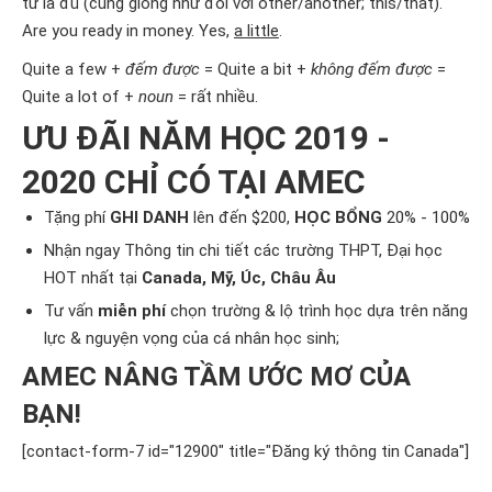
từ là đủ (cũng giống như đối với other/another; this/that).
Are you ready in money. Yes,
a little
.
Quite a few +
đếm được
= Quite a bit +
không đếm được
=
Quite a lot of +
noun
= rất nhiều.
ƯU ĐÃI NĂM HỌC 2019 -
2020 CHỈ CÓ TẠI AMEC
Tặng phí
GHI DANH
lên đến $200,
HỌC BỔNG
20% - 100%
Nhận ngay Thông tin chi tiết các trường THPT, Đại học
HOT nhất tại
Canada, Mỹ, Úc, Châu Âu
Tư vấn
miễn phí
chọn trường & lộ trình học dựa trên năng
lực & nguyện vọng của cá nhân học sinh;
AMEC NÂNG TẦM ƯỚC MƠ CỦA
BẠN!
[contact-form-7 id="12900" title="Đăng ký thông tin Canada"]