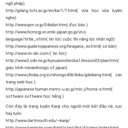
ngữ pháp)
http://jplang.tufs.ac.jp/en/ka/1/1.html( vừa học vừa luyện
nghe)
http://www.ipm.or.jp/04skbn.htm( đọc báo )
http://www.hcmcgj.vn.emb-japan.go.jp/vn/j-
language/tittle_v.htm( tin tức cuộc thi năng lức nhật ngữ)
http://www.guidetojapanese.org/hiragana_ex.html( cơ bản)
http://www.vn-dic.com/( tin tức)
http://www2.odn.ne.jp/kyouannohiroba1/lesson03/plan.htm(
giáo trình minanihongo of japan)
http://www.jfindia.org.in/nihongo456/links/jplinkeng.html( các
trang web học )
http://japanese.human.metro-u.ac.jp/mic-j/home-e.html(
software software học tiếng )
Còn đây là trang luyện Kanji cho người mới bắt đầu nè, cực
hay luôn.
http://www.dartmouth.edu/~kanji/
http://www.kanjisite.com/html/start/jlpt/4/steps/index.html