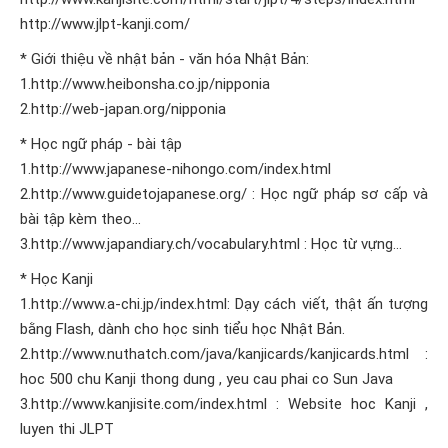
http://www.jlpt-kanji.com/
* Giới thiệu về nhật bản - văn hóa Nhật Bản:
1.http://www.heibonsha.co.jp/nipponia
2.http://web-japan.org/nipponia
* Học ngữ pháp - bài tập
1.http://www.japanese-nihongo.com/index.html
2.http://www.guidetojapanese.org/ : Học ngữ pháp sơ cấp và
bài tập kèm theo…
3.http://www.japandiary.ch/vocabulary.html : Học từ vựng…
* Học Kanji
1.http://www.a-chi.jp/index.html: Dạy cách viết, thật ấn tượng
bằng Flash, dành cho học sinh tiểu học Nhật Bản.
2.http://www.nuthatch.com/java/kanjicards/kanjicards.html :
hoc 500 chu Kanji thong dung , yeu cau phai co Sun Java
3.http://www.kanjisite.com/index.html : Website hoc Kanji ,
luyen thi JLPT