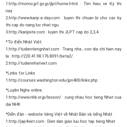
1.http://momo.jpf.go.jp/jlpt/home.html : Tìm hieu ve Ky thi
nay
2.http://www.kanji-a-day.com : luyen thi chuan bi cho cac ky
thi cap do nang luc nhat ngu
3.http://kanjisite.com : luyen thi JLPT cap do 2,3,4
*Từ điển Nhật Việt:
1.http://tudientiengnhat.com : Trang nha , con dia chi hien nay
la : http://220.41.98.176:8091/beta2/
2.http://tudiennhatviet.com
*Links for Links
1.http://courses.washington.edu/jpn400/links.php :
*Luyện Nghe online :
1.http://www.nhk.or.jp/lesson/ : cung nhau hoc tieng Nhat cua
dai NHK
*Diễn đàn - website tiêng Việt về Nhật Bản và tiếng Nhật
1.http://jap4viet.com : Dien dan giao luu hoc tap tieng Nhat