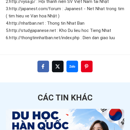
2.http://vysa.jp/ : Hội thanh niên SV Việt Nam tai Nhật
3.http://japanest.com/forum : Japanest - Net Nhat trong tim
( tim hieu ve Van hoa Nhật )
4.http://nhatban.net : Thong tin Nhat Ban
5.http://studyjapanese.net : Kho Du lieu hoc Tieng Nhat
6.http://thongtinnhatban.net/index.php : Dien dan giao luu
CÁC TIN
KHÁC