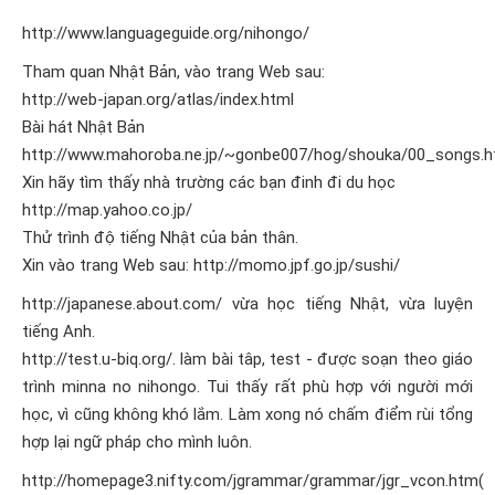
http://www.languageguide.org/nihongo/
Tham quan Nhật Bản, vào trang Web sau:
http://web-japan.org/atlas/index.html
Bài hát Nhật Bản
http://www.mahoroba.ne.jp/~gonbe007/hog/shouka/00_songs.h
Xin hãy tìm thấy nhà trường các bạn đinh đi du học
http://map.yahoo.co.jp/
Thử trình độ tiếng Nhật của bản thân.
Xin vào trang Web sau:
http://momo.jpf.go.jp/sushi/
http://japanese.about.com/
vừa học tiếng Nhật, vừa luyện
tiếng Anh.
http://test.u-biq.org/.
làm bài tâp, test - được soạn theo giáo
trình minna no nihongo. Tui thấy rất phù hợp với người mới
học, vì cũng không khó lắm. Làm xong nó chấm điểm rùi tổng
hợp lại ngữ pháp cho mình luôn.
http://homepage3.nifty.com/jgrammar/grammar/jgr_vcon.htm(