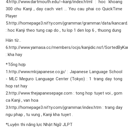
4.http://www.dartmouth.edu/~kanji/index.html : hoc khoang
300 chu Kanji , day cach viet … Yeu cau phai co QuickTime
Player
5.http://homepage3.nifty.com/jgrammar/grammar/data/kancard
: hoc Kanji theo tung cap do , tu lop 1 den lop 6 , thuong dung
Hán từ…
6.http://www.yamasa.cc/members/ocjs/kanjidic.nsf/SortedByKan
: kha hay
*Tổng hợp
1.http://www.mlcjapanese.co.jp/ : Japanese Language School
- MLC Meguro Language Center (Tokyo) : 1 trang day tong
hop rat hay
2.http://www.thejapanesepage.com : tong hop tuyet voi , gom
ca Kanji , van hoa
3.http://homepage3.nifty.com/jgrammar/index.htm : trang day
ngu phap , tu vung , Kanji kha tuyet .
*Luyện thi năng lực Nhật Ngữ JLPT