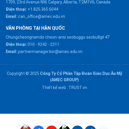
1709, 23rd Avenue NW, Calgary, Alberta, T2M1V6, Canada
Điện thoại:
+1.825.365.6044
Email:
can_office@amec.edu.vn
VĂN PHÒNG TẠI HÀN QUỐC
Chungcheongnamdo cheon-ansi seobuggu seobu8gil 47
HÀ NỘI :
Điện thoại:
010
-
9242
-
2311
0914863466
Email:
partnermanager.kor@amec.edu.vn
ĐÀ NẴNG :
0916082128
Copyright © 2025
Công Ty Cổ Phần Tập Đoàn Giáo Dục Âu Mỹ
Chat với chúng tôi trên
(AMEC GROUP)
Zalo
HỒ CHÍ MINH :
Thiết kế web :
TRUST.vn
0909171388
Chat với chúng tôi trên
Messenger
NGHỆ AN :
Gửi email
0911002551