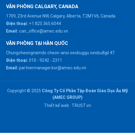
VĂN PHÒNG CALGARY, CANADA
1709, 23rd Avenue NW, Calgary, Alberta, T2M1V6, Canada
Điện thoại:
+1.825.365.6044
Email:
can_office@amec.edu.vn
VĂN PHÒNG TẠI HÀN QUỐC
Chungcheongnamdo cheon-ansi seobuggu seobu8gil 47
HÀ NỘI :
Điện thoại:
010
-
9242
-
2311
0914863466
Email:
partnermanager.kor@amec.edu.vn
ĐÀ NẴNG :
0916082128
Copyright © 2025
Công Ty Cổ Phần Tập Đoàn Giáo Dục Âu Mỹ
Chat với chúng tôi trên
(AMEC GROUP)
Zalo
HỒ CHÍ MINH :
Thiết kế web :
TRUST.vn
0909171388
Chat với chúng tôi trên
Messenger
NGHỆ AN :
Gửi email
0911002551