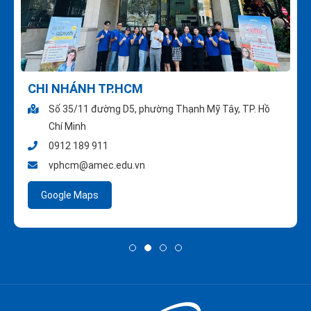
CHI NHÁNH TP.HCM
Số 35/11 đường D5, phường Thạnh Mỹ Tây, TP. Hồ
Chí Minh
0912 189 911
vphcm@amec.edu.vn
Google Maps