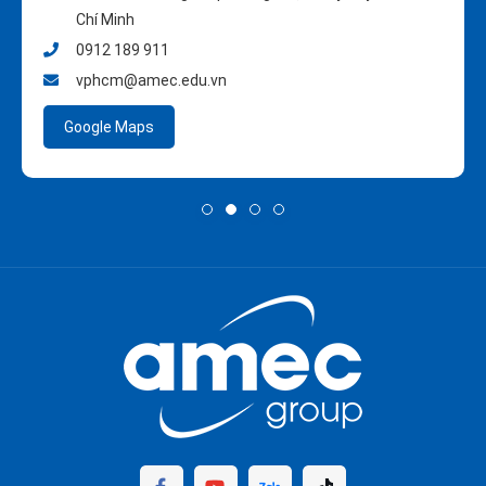
Chí Minh
0912 189 911
vphcm@amec.edu.vn
Google Maps