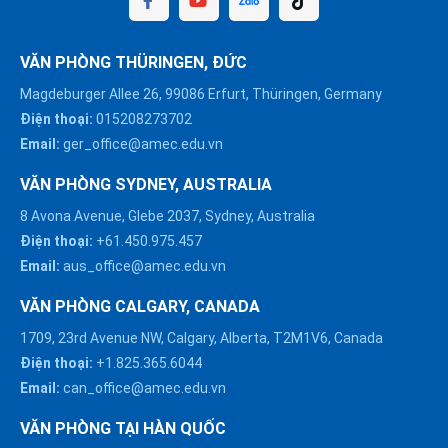
VĂN PHÒNG THÜRINGEN, ĐỨC
Magdeburger Allee 26, 99086 Erfurt, Thüringen, Germany
Điện thoại:
015208273702
Email:
ger_office@amec.edu.vn
VĂN PHÒNG SYDNEY, AUSTRALIA
8 Avona Avenue, Glebe 2037, Sydney, Australia
Điện thoại:
+61.450.975.457
Email:
aus_office@amec.edu.vn
VĂN PHÒNG CALGARY, CANADA
1709, 23rd Avenue NW, Calgary, Alberta, T2M1V6, Canada
Điện thoại:
+1.825.365.6044
Email:
can_office@amec.edu.vn
VĂN PHÒNG TẠI HÀN QUỐC