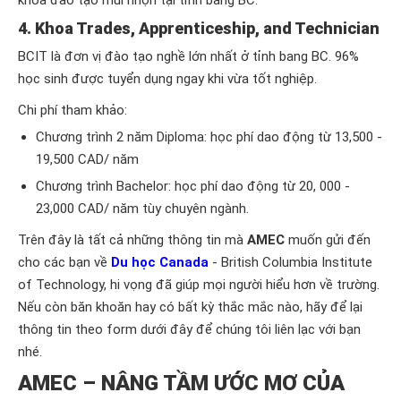
khóa đào tạo mũi nhọn tại tỉnh bang BC.
4. Khoa Trades, Apprenticeship, and Technician
BCIT là đơn vị đào tạo nghề lớn nhất ở tỉnh bang BC. 96%
học sinh được tuyển dụng ngay khi vừa tốt nghiệp.
Chi phí tham khảo:
Chương trình 2 năm Diploma: học phí dao động từ 13,500 -
19,500 CAD/ năm
Chương trình Bachelor: học phí dao động từ 20, 000 -
23,000 CAD/ năm tùy chuyên ngành.
Trên đây là tất cả những thông tin mà
AMEC
muốn gửi đến
cho các bạn về
Du học Canada
- British Columbia Institute
of Technology, hi vọng đã giúp mọi người hiểu hơn về trường.
Nếu còn băn khoăn hay có bất kỳ thắc mắc nào, hãy để lại
thông tin theo form dưới đây để chúng tôi liên lạc với bạn
nhé.
AMEC – NÂNG TẦM ƯỚC MƠ CỦA