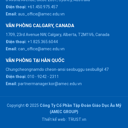
Điện thoại:
+61.450.975.457
Email:
aus_office@amec.edu.vn
VĂN PHÒNG CALGARY, CANADA
1709, 23rd Avenue NW, Calgary, Alberta, T2M1V6, Canada
Điện thoại:
+1.825.365.6044
Email:
can_office@amec.edu.vn
VĂN PHÒNG TẠI HÀN QUỐC
Chungcheongnamdo cheon-ansi seobuggu seobu8gil 47
HÀ NỘI :
Điện thoại:
010
-
9242
-
2311
0914863466
Email:
partnermanager.kor@amec.edu.vn
ĐÀ NẴNG :
0916082128
Copyright © 2025
Công Ty Cổ Phần Tập Đoàn Giáo Dục Âu Mỹ
Chat với chúng tôi trên
(AMEC GROUP)
Zalo
HỒ CHÍ MINH :
Thiết kế web :
TRUST.vn
0909171388
Chat với chúng tôi trên