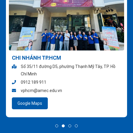
CHI NHÁNH TP.HCM
Số 35/11 đường D5, phường Thạnh Mỹ Tây, TP. Hồ
Chí Minh
0912 189 911
vphcm@amec.edu.vn
Google Maps