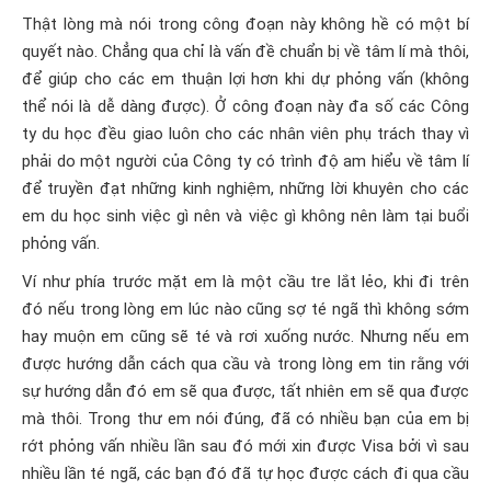
Thật lòng mà nói trong công đoạn này không hề có một bí
quyết nào. Chẳng qua chỉ là vấn đề chuẩn bị về tâm lí mà thôi,
để giúp cho các em thuận lợi hơn khi dự phỏng vấn (không
thể nói là dễ dàng được). Ở công đoạn này đa số các Công
ty du học đều giao luôn cho các nhân viên phụ trách thay vì
phải do một người của Công ty có trình độ am hiểu về tâm lí
để truyền đạt những kinh nghiệm, những lời khuyên cho các
em du học sinh việc gì nên và việc gì không nên làm tại buổi
phỏng vấn.
Ví như phía trước mặt em là một cầu tre lắt lẻo, khi đi trên
đó nếu trong lòng em lúc nào cũng sợ té ngã thì không sớm
hay muộn em cũng sẽ té và rơi xuống nước. Nhưng nếu em
được hướng dẫn cách qua cầu và trong lòng em tin rằng với
sự hướng dẫn đó em sẽ qua được, tất nhiên em sẽ qua được
mà thôi. Trong thư em nói đúng, đã có nhiều bạn của em bị
rớt phỏng vấn nhiều lần sau đó mới xin được Visa bởi vì sau
nhiều lần té ngã, các bạn đó đã tự học được cách đi qua cầu