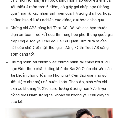
và 3 môn tổ hợp) trên 36, không môn nào dưới 4 điểm, và
tổi thiểu 4 môn trên 6 điểm,
có giấy gọi nhập học (không
quá 1 năm)/ xác nhận sinh viên của 1 trường đại học hoặc
những bạn đã tốt nghiệp cao đẳng, đại học chính quy.
Chứng chỉ APS cùng bài Test AS: Đối với các bạn thuộc
diện an toàn - có kết quả thi trung học phổ thông quốc gia
đáp ứng được yêu cầu do Đại Sứ Quán Đức đưa ra cần
hết sức chú ý về mặt thời gian đăng ký thi Test AS càng
sớm càng tốt.
Chứng minh tài chính: Việc chứng minh tài chính khi đi du
học Đức thực chất không khó do Đại Sứ Quán chỉ yêu cầu
tài khoản phong tỏa mà không xét đến thời gian mở sổ
tiết kiệm như một số nước khác. Theo đó, sinh viên chỉ
cần có khoảng 10.236 Euro tương đương hơn 270 triệu
đồng Việt Nam trong tài khoản và không yêu cầu giấy tờ
sao kê.