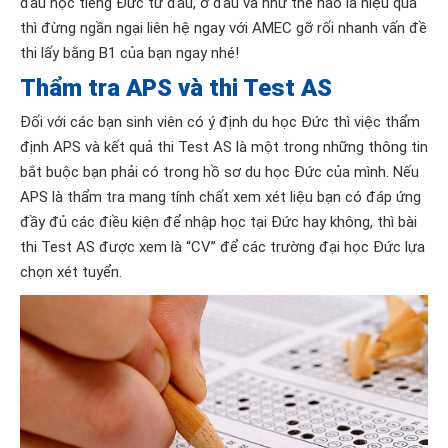
đầu học tiếng Đức từ đâu, ở đâu và như thế nào là hiệu quả
thì đừng ngần ngại liên hệ ngay với AMEC gỡ rối nhanh vấn đề
thi lấy bằng B1 của bạn ngay nhé!
Thẩm tra APS và thi Test AS
Đối với các bạn sinh viên có ý định du học Đức thì việc thẩm
định APS và kết quả thi Test AS là một trong những thông tin
bắt buộc bạn phải có trong hồ sơ du học Đức của mình. Nếu
APS là thẩm tra mang tính chất xem xét liệu bạn có đáp ứng
đầy đủ các điều kiện để nhập học tại Đức hay không, thì bài
thi Test AS được xem là “CV” để các trường đại học Đức lựa
chọn xét tuyển.