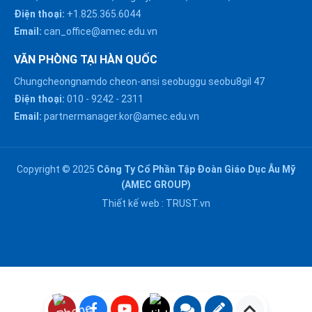
Điện thoại:
+1.825.365.6044
Email:
can_office@amec.edu.vn
VĂN PHÒNG TẠI HÀN QUỐC
Chungcheongnamdo cheon-ansi seobuggu seobu8gil 47
HÀ NỘI :
Điện thoại:
010
-
9242
-
2311
0914863466
Email:
partnermanager.kor@amec.edu.vn
ĐÀ NẴNG :
0916082128
Copyright © 2025
Công Ty Cổ Phần Tập Đoàn Giáo Dục Âu Mỹ
Chat với chúng tôi trên
(AMEC GROUP)
Zalo
HỒ CHÍ MINH :
Thiết kế web :
TRUST.vn
0909171388
Chat với chúng tôi trên
Messenger
NGHỆ AN :
Gửi email
0911002551