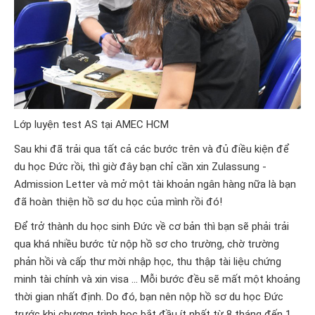
Lớp luyện test AS tại AMEC HCM
Sau khi đã trải qua tất cả các bước trên và đủ điều kiện để
du học Đức rồi, thì giờ đây bạn chỉ cần xin Zulassung -
Admission Letter và mở một tài khoản ngân hàng nữa là bạn
đã hoàn thiện hồ sơ du học của mình rồi đó!
Để trở thành du học sinh Đức về cơ bản thì bạn sẽ phải trải
qua khá nhiều bước từ nộp hồ sơ cho trường, chờ trường
phản hồi và cấp thư mời nhập học, thu thập tài liệu chứng
minh tài chính và xin visa … Mỗi bước đều sẽ mất một khoảng
thời gian nhất định. Do đó, bạn nên nộp hồ sơ du học Đức
trước khi chương trình học bắt đầu ít nhất từ 8 tháng đến 1