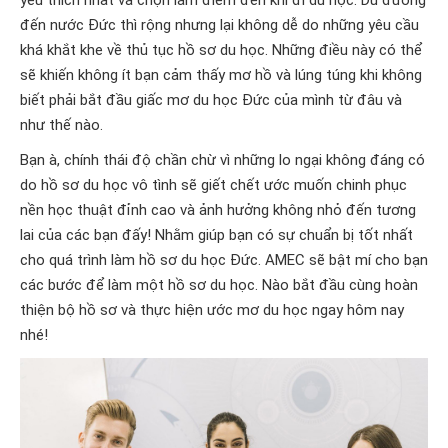
yêu thích nhất và chọn làm điểm đến khi đi du học. Dù đường
đến nước Đức thì rộng nhưng lại không dễ do những yêu cầu
khá khắt khe về thủ tục hồ sơ du học. Những điều này có thể
sẽ khiến không ít bạn cảm thấy mơ hồ và lúng túng khi không
biết phải bắt đầu giấc mơ du học Đức của mình từ đâu và
như thế nào.
Bạn à, chính thái độ chần chừ vì những lo ngại không đáng có
do hồ sơ du học vô tình sẽ giết chết ước muốn chinh phục
nền học thuật đỉnh cao và ảnh hưởng không nhỏ đến tương
lai của các bạn đấy! Nhằm giúp bạn có sự chuẩn bị tốt nhất
cho quá trình làm hồ sơ du học Đức. AMEC sẽ bật mí cho bạn
các bước để làm một hồ sơ du học
. Nào bắt đầu cùng hoàn
thiện bộ hồ sơ và thực hiện ước mơ du học ngay hôm nay
nhé!