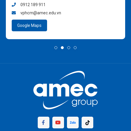
0912 189 911
vphcm@amec.edu.vn
Google Maps