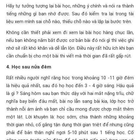
Hãy tự tưởng tượng lại bài học, những ý chính và nói ra thành
tiếng những gì bạn nhớ được. Sau đó kiểm tra lại trong tài
liệu xem mình sai chỗ nào, thiếu chỗ nào và lặp lại bước trên.
Không cần thiết phải xem đi xem lại bài học hàng chục lần,
nếu bạn không nắm bắt được cơ bản bài đó nói gì thì việc ghi
nhớ sẽ rất khó khăn và dễ lẫn lộn. Điều này rất hữu ích khi bạn
cần chuẩn bị cho một bài thi viết mà thời gian đã rất gấp rút.
4. Học sau nửa đêm
Rất nhiều người nghĩ rằng học trong khoảng 10 -11 giờ đêm
là hiệu quả nhất, sau đó họ học đến 3 - 4 giờ sáng. Hậu quả
là gì ? Sáng hôm sau bạn thức dậy với hai mắt nặng trĩu, chữ
nghĩa bay biến đâu mất, bài nọ lẫn sang bài kia, lớp học trở
thành nỗi ám ảnh và bạn chỉ cầu mong được chợp mắt thêm
một lát. Lời khuyên là: học sớm, chia thành những khoảng
thời gian nhỏ, cố gắng tận dụng thời gian triệt để nhưng cũng
phải để bản thân nghỉ ngơi 5-10 phút sau 1 tiếng học. Cố