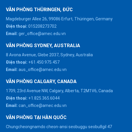
VĂN PHÒNG THÜRINGEN, ĐỨC
Magdeburger Allee 26, 99086 Erfurt, Thüringen, Germany
Điện thoại:
015208273702
Email:
ger_office@amec.edu.vn
VĂN PHÒNG SYDNEY, AUSTRALIA
8 Avona Avenue, Glebe 2037, Sydney, Australia
Điện thoại:
+61.450.975.457
Email:
aus_office@amec.edu.vn
VĂN PHÒNG CALGARY, CANADA
1709, 23rd Avenue NW, Calgary, Alberta, T2M1V6, Canada
Điện thoại:
+1.825.365.6044
Email:
can_office@amec.edu.vn
VĂN PHÒNG TẠI HÀN QUỐC
Chungcheongnamdo cheon-ansi seobuggu seobu8gil 47