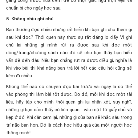
gắng xong trước nửa đêm để có một giấc ngủ trọn vẹn và
chuẩn bị cho ngày học sau.
5. Không chịu ghi chú
Bạn thường đọc nhiều nhưng rất hiếm khi bạn ghi chú thêm gì
sau khi đọc? Thói quen này thực sự rất đáng lo đấy. Vì ghi
chú lại những gì mình rút ra được sau khi đọc một
dòng/trang/chương sách nào đó sẽ cho bạn thấy bạn hiểu
vấn đề đến đâu. Nếu bạn chẳng rút ra được điều gì, nghĩa là
khi vào bài thi khả năng bạn trả lời hết các câu hỏi cũng sẽ
kém đi nhiều.
Không thể nào có chuyện đọc bài trước vài ngày là có thể
vào phòng thi làm bài tốt được. Do đó, mỗi khi đọc một tài
liệu, hãy tập cho mình thói quen ghi lại nhận xét, suy nghĩ,
những gì bạn cảm thấy có liên quan… vào một tờ giấy nhỏ và
kẹp ở đó. Khi cần xem lại, những gì của bạn sẽ khắc sâu trong
trí não bạn hơn. Đó là cách học hiệu quả của một người học
thông minh!