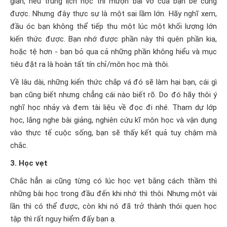
gian, nếu trùng lịch học thì mượn bài vở của bạn bè cũng
được. Nhưng đây thực sự là một sai lầm lớn. Hãy nghĩ xem,
đầu óc bạn không thể tiếp thu một lúc một khối lượng lớn
kiến thức được. Bạn nhớ được phần này thì quên phần kia,
hoặc tệ hơn - bạn bỏ qua cả những phần không hiểu và mục
tiêu đặt ra là hoàn tất tín chỉ/môn học mà thôi.
Về lâu dài, những kiến thức chắp vá đó sẽ làm hại bạn, cái gì
bạn cũng biết nhưng chẳng cái nào biết rõ. Do đó hãy thôi ý
nghĩ học nhảy và đem tài liệu về đọc đi nhé. Tham dự lớp
học, lắng nghe bài giảng, nghiên cứu kĩ môn học và vận dụng
vào thực tế cuộc sống, bạn sẽ thấy kết quả tuy chậm mà
chắc.
3. Học vẹt
Chắc hẳn ai cũng từng có lúc học vẹt bằng cách thầm thì
những bài học trong đầu đến khi nhớ thì thôi. Nhưng một vài
lần thì có thể được, còn khi nó đã trở thành thói quen học
tập thì rất nguy hiểm đấy bạn ạ.