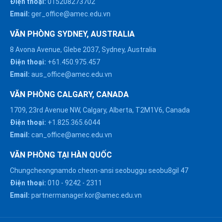
Điện thoại:
015208273702
Email:
ger_office@amec.edu.vn
VĂN PHÒNG SYDNEY, AUSTRALIA
8 Avona Avenue, Glebe 2037, Sydney, Australia
Điện thoại:
+61.450.975.457
Email:
aus_office@amec.edu.vn
VĂN PHÒNG CALGARY, CANADA
1709, 23rd Avenue NW, Calgary, Alberta, T2M1V6, Canada
Điện thoại:
+1.825.365.6044
Email:
can_office@amec.edu.vn
VĂN PHÒNG TẠI HÀN QUỐC
Chungcheongnamdo cheon-ansi seobuggu seobu8gil 47
HÀ NỘI :
Điện thoại:
010
-
9242
-
2311
0914863466
Email:
partnermanager.kor@amec.edu.vn
ĐÀ NẴNG :