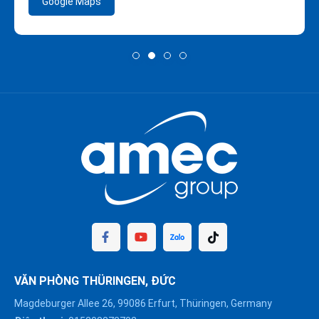
Google Maps
VĂN PHÒNG THÜRINGEN, ĐỨC
Magdeburger Allee 26, 99086 Erfurt, Thüringen, Germany