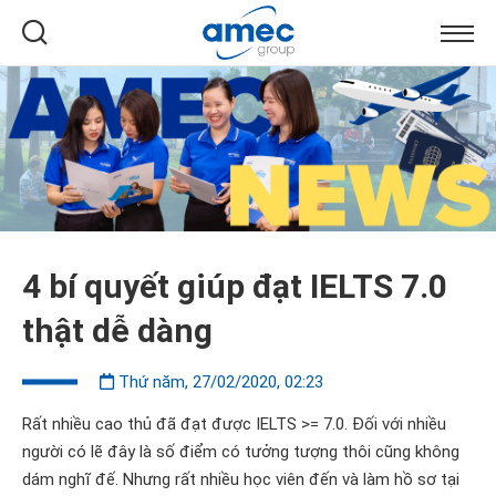
4 bí quyết giúp đạt IELTS 7.0
thật dễ dàng
Thứ năm, 27/02/2020, 02:23
Rất nhiều cao thủ đã đạt được IELTS >= 7.0. Đối với nhiều
người có lẽ đây là số điểm có tưởng tượng thôi cũng không
dám nghĩ đế. Nhưng rất nhiều học viên đến và làm hồ sơ tại