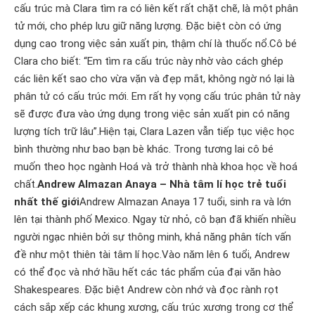
cấu trúc mà Clara tìm ra có liên kết rất chặt chẽ, là một phân
tử mới, cho phép lưu giữ năng lượng. Đặc biệt còn có ứng
dụng cao trong việc sản xuất pin, thậm chí là thuốc nổ.Cô bé
Clara cho biết: “Em tìm ra cấu trúc này nhờ vào cách ghép
các liên kết sao cho vừa vặn và đẹp mắt, không ngờ nó lại là
phân tử có cấu trúc mới. Em rất hy vọng cấu trúc phân tử này
sẽ được đưa vào ứng dụng trong việc sản xuất pin có năng
lượng tích trữ lâu”.Hiện tại, Clara Lazen vẫn tiếp tục việc học
bình thường như bao bạn bè khác. Trong tương lai cô bé
muốn theo học ngành Hoá và trở thành nhà khoa học về hoá
chất.
Andrew Almazan Anaya – Nhà tâm lí học trẻ tuổi
nhất thế giới
Andrew Almazan Anaya 17 tuổi, sinh ra và lớn
lên tại thành phố Mexico. Ngay từ nhỏ, cô bạn đã khiến nhiều
người ngạc nhiên bởi sự thông minh, khả năng phân tích vấn
đề như một thiên tài tâm lí học.Vào năm lên 6 tuổi, Andrew
có thể đọc và nhớ hầu hết các tác phẩm của đại văn hào
Shakespeares. Đặc biệt Andrew còn nhớ và đọc rành rọt
cách sắp xếp các khung xương, cấu trúc xương trong cơ thể