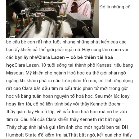
Đó là những cô
bé cậu bé còn rất nhỏ tuổi, nhưng những phát kiến của các
bạn ấy khiến cả thế giới phải ngả mũ. Hãy cùng làm quen với
các bạn ấy nhé!
Clara Lazen – cô bé thiên tài hoá
học
Clara Lazen, 10 tuổi sống tại thành phố Kansas, tiểu bang
Missouri, Mỹ khiến cho ngành Hoá học cả thế giới phải ngỡ
ngàng khi khám phá ra cấu trúc phân tử mới, có tính ứng dụng
rất cao.Clara bắt đầu tìm ra cấu trúc phân tử mới trong giờ
học về bảng tuần hoàn nguyên tố hoá học. Sau một lúc loay
hoay tìm tòi, cô bé liền trình bày với thầy Kenneth Boehr –
thầy giáo dạy Hoá ở lớp, về cấu trúc hoá học mà cô bé vừa
tìm ra. Câu hỏi của Clara khiến thầy Kenneth rất bất ngờ.
Thầy chụp ảnh lại và gửi tấm ảnh cho một người bạn tại ĐH
Humbolt State để kiểm tra lại.Thật bất ngờ, kết quả cho thấy