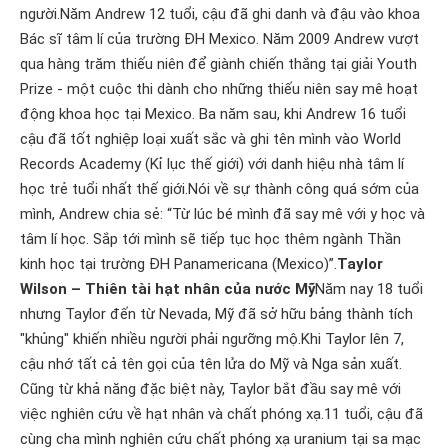
người.Năm Andrew 12 tuổi, cậu đã ghi danh và đậu vào khoa
Bác sĩ tâm lí của trường ĐH Mexico. Năm 2009 Andrew vượt
qua hàng trăm thiếu niên để giành chiến thắng tại giải Youth
Prize - một cuộc thi dành cho những thiếu niên say mê hoạt
động khoa học tại Mexico. Ba năm sau, khi Andrew 16 tuổi
cậu đã tốt nghiệp loại xuất sắc và ghi tên mình vào World
Records Academy (Kỉ lục thế giới) với danh hiệu nhà tâm lí
học trẻ tuổi nhất thế giới.Nói về sự thành công quá sớm của
mình, Andrew chia sẻ: “Từ lúc bé mình đã say mê với y học và
tâm lí học. Sắp tới mình sẽ tiếp tục học thêm ngành Thần
kinh học tại trường ĐH Panamericana (Mexico)”.
Taylor
Wilson – Thiên tài hạt nhân của nước Mỹ
Năm nay 18 tuổi
nhưng Taylor đến từ Nevada, Mỹ đã sở hữu bảng thành tích
"khủng" khiến nhiều người phải ngưỡng mộ.Khi Taylor lên 7,
cậu nhớ tất cả tên gọi của tên lửa do Mỹ và Nga sản xuất.
Cũng từ khả năng đặc biệt này, Taylor bắt đầu say mê với
việc nghiên cứu về hạt nhân và chất phóng xạ.11 tuổi, cậu đã
cùng cha mình nghiên cứu chất phóng xạ uranium tại sa mạc