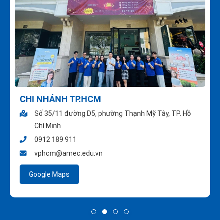
CHI NHÁNH TP.HCM
Số 35/11 đường D5, phường Thạnh Mỹ Tây, TP. Hồ
Chí Minh
0912 189 911
vphcm@amec.edu.vn
Google Maps