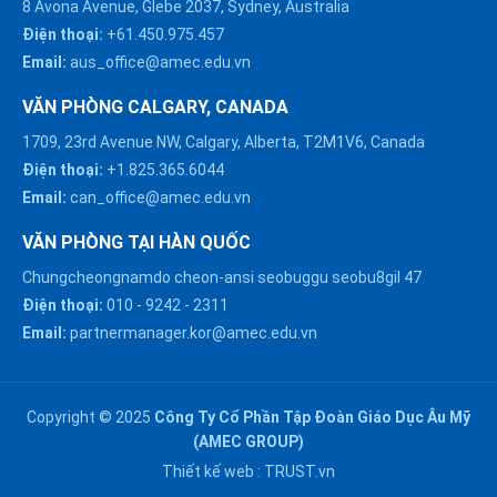
8 Avona Avenue, Glebe 2037, Sydney, Australia
Điện thoại:
+61.450.975.457
Email:
aus_office@amec.edu.vn
VĂN PHÒNG CALGARY, CANADA
1709, 23rd Avenue NW, Calgary, Alberta, T2M1V6, Canada
Điện thoại:
+1.825.365.6044
Email:
can_office@amec.edu.vn
VĂN PHÒNG TẠI HÀN QUỐC
Chungcheongnamdo cheon-ansi seobuggu seobu8gil 47
HÀ NỘI :
Điện thoại:
010
-
9242
-
2311
0914863466
Email:
partnermanager.kor@amec.edu.vn
ĐÀ NẴNG :
0916082128
Copyright © 2025
Công Ty Cổ Phần Tập Đoàn Giáo Dục Âu Mỹ
Chat với chúng tôi trên
(AMEC GROUP)
Zalo
HỒ CHÍ MINH :
Thiết kế web :
TRUST.vn
0909171388
Chat với chúng tôi trên