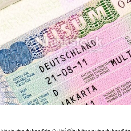
 khi
xin visa du học Đức
. Cụ thể
điều kiện xin visa du học Đức