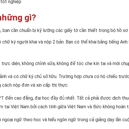
 tốt nghiệp
những gì?
c
, bạn cần chuẩn bị kỹ lưỡng các giấy tờ cần thiết trong bộ hồ sơ
ó chữ ký người khai và nộp 2 bản. Bạn có thể khai bằng tiếng An
rực diện, không chỉnh sửa, không để tóc che kín tai và mới chụp
t cảnh và có chữ ký chủ sở hữu. Trường hợp chưa có hộ chiếu trư
g cách nộp đơn và xin cấp thị thực.
T đến cao đẳng, đại học đầy đủ nhất. Tất cả phải được dịch thu
ểm tại Việt Nam bởi cách tính giữa Việt Nam và Đức không hoàn 
 ngoại ngữ theo học và hiểu ngôn ngữ trong cả giảng dạy lẫn cu