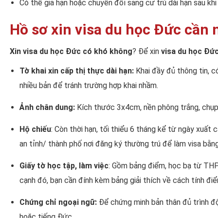
Có thể gia hạn hoặc chuyển đổi sang cư trú dài hạn sau khi
Hồ sơ xin visa du học Đức cần 
Xin visa du học Đức có khó không
? Để xin
visa du học Đứ
Tờ khai xin cấp thị thực dài hạn:
Khai đầy đủ thông tin, c
nhiều bản để tránh trường hợp khai nhầm.
Ảnh chân dung:
Kích thước 3x4cm, nền phông trắng, chụp t
Hộ chiếu
: Còn thời hạn, tối thiểu 6 tháng kể từ ngày xuấ
an tỉnh/ thành phố nơi đăng ký thường trú để làm visa bằn
Giấy tờ học tập, làm việc
: Gồm bảng điểm, học bạ từ THP
cạnh đó, bạn cần đính kèm bảng giải thích về cách tính đi
Chứng chỉ ngoại ngữ:
Để chứng minh bản thân đủ trình độ
hoặc tiếng Đức.