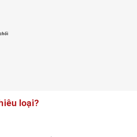
 chối
u
iêu loại?