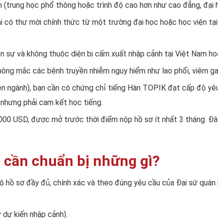
n (trung học phổ thông hoặc trình độ cao hơn như cao đẳng, đại 
ải có thư mời chính thức từ một trường đại học hoặc học viện t
tiền sự và không thuộc diện bị cấm xuất nhập cảnh tại Việt Nam h
hông mắc các bệnh truyền nhiễm nguy hiểm như lao phổi, viêm gan 
ên ngành), bạn cần có chứng chỉ tiếng Hàn TOPIK đạt cấp độ yêu
 nhưng phải cam kết học tiếng.
0.000 USD, được mở trước thời điểm nộp hồ sơ ít nhất 3 tháng. Đ
 cần chuẩn bị những gì?
ộ hồ sơ đầy đủ, chính xác và theo đúng yêu cầu của Đại sứ quán
 dự kiến nhập cảnh).