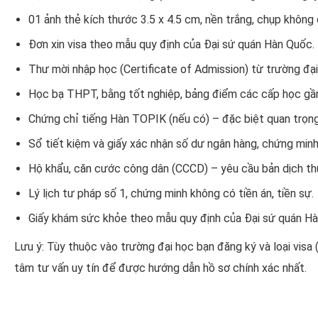
01 ảnh thẻ kích thước 3.5 x 4.5 cm, nền trắng, chụp không 
Đơn xin visa theo mẫu quy định của Đại sứ quán Hàn Quốc.
Thư mời nhập học (Certificate of Admission) từ trường đại
Học bạ THPT, bằng tốt nghiệp, bảng điểm các cấp học gần
Chứng chỉ tiếng Hàn TOPIK (nếu có) – đặc biệt quan trọng 
Sổ tiết kiệm và giấy xác nhận số dư ngân hàng, chứng minh 
Hộ khẩu, căn cước công dân (CCCD) – yêu cầu bản dịch th
Lý lịch tư pháp số 1, chứng minh không có tiền án, tiền sự.
Giấy khám sức khỏe theo mẫu quy định của Đại sứ quán Hàn
Lưu ý: Tùy thuộc vào trường đại học bạn đăng ký và loại visa 
tâm tư vấn uy tín để được hướng dẫn hồ sơ chính xác nhất.