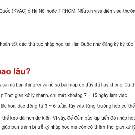
n Quốc (KVAC) ở Hà Nội hoặc TP.HCM. Nếu xin visa diện visa thườ
 hoàn tất các thủ tục nhập học tại Hàn Quốc như đăng ký ký túc 
bao lâu?
visa mà bạn đăng ký và hồ sơ bạn nộp có đầy đủ hay không. Cụ th
: Thời gian xử lý nhanh, chỉ mất khoảng 7 – 15 ngày làm việc.
 lâu hơn, dao động từ 3 – 6 tuần, tùy vào từng trường hợp cụ thể
ó thể kéo dài hơn dự kiến. Vì vậy, để đảm bảo kịp tiến độ nhập h
 giúp bạn tránh bị trễ kỳ nhập học mà còn có thêm thời gian xử 