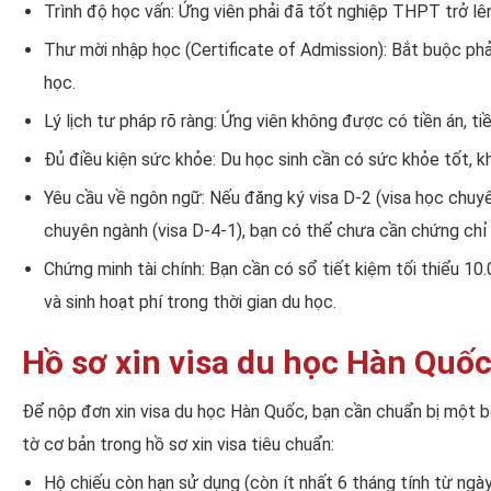
Trình độ học vấn: Ứng viên phải đã tốt nghiệp THPT trở lê
Thư mời nhập học (Certificate of Admission): Bắt buộc ph
học.
Lý lịch tư pháp rõ ràng: Ứng viên không được có tiền án, 
Đủ điều kiện sức khỏe: Du học sinh cần có sức khỏe tốt, k
Yêu cầu về ngôn ngữ: Nếu đăng ký visa D-2 (visa học chuy
chuyên ngành (visa D-4-1), bạn có thể chưa cần chứng chỉ
Chứng minh tài chính: Bạn cần có sổ tiết kiệm tối thiểu 1
và sinh hoạt phí trong thời gian du học.
Hồ sơ xin visa du học Hàn Quốc
Để nộp đơn xin visa du học Hàn Quốc, bạn cần chuẩn bị một b
tờ cơ bản trong hồ sơ xin visa tiêu chuẩn:
Hộ chiếu còn hạn sử dụng (còn ít nhất 6 tháng tính từ ngày