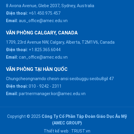
8 Avona Avenue, Glebe 2037, Sydney, Australia
Điện thoại:
+61.450.975.457
Email:
aus_office@amec.edu.vn
VĂN PHÒNG CALGARY, CANADA
1709, 23rd Avenue NW, Calgary, Alberta, T2M1V6, Canada
Điện thoại:
+1.825.365.6044
Email:
can_office@amec.edu.vn
VĂN PHÒNG TẠI HÀN QUỐC
Chungcheongnamdo cheon-ansi seobuggu seobu8gil 47
HÀ NỘI :
Điện thoại:
010
-
9242
-
2311
0914863466
Email:
partnermanager.kor@amec.edu.vn
ĐÀ NẴNG :
0916082128
Copyright © 2025
Công Ty Cổ Phần Tập Đoàn Giáo Dục Âu Mỹ
Chat với chúng tôi trên
(AMEC GROUP)
Zalo
HỒ CHÍ MINH :
Thiết kế web :
TRUST.vn