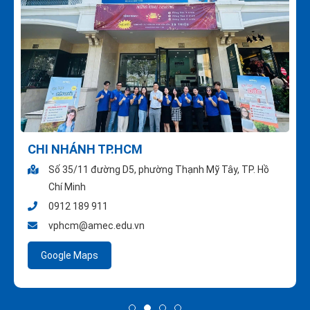
CHI NHÁNH TP.HCM
Số 35/11 đường D5, phường Thạnh Mỹ Tây, TP. Hồ
Chí Minh
0912 189 911
vphcm@amec.edu.vn
Google Maps