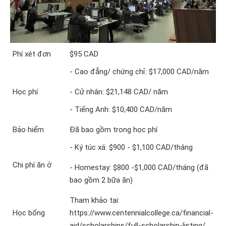
Phí xét đơn
$95 CAD
- Cao đẳng/ chứng chỉ: $17,000 CAD/năm
Học phí
- Cử nhân: $21,148 CAD/ năm
- Tiếng Anh: $10,400 CAD/năm
Bảo hiểm
Đã bao gồm trong học phí
- Ký túc xá: $900 - $1,100 CAD/tháng
Chi phí ăn ở
- Homestay: $800 -$1,000 CAD/tháng (đã
bao gồm 2 bữa ăn)
Tham khảo tại:
Học bổng
https://www.centennialcollege.ca/financial-
aid/scholarships/full-scholarship-listing/