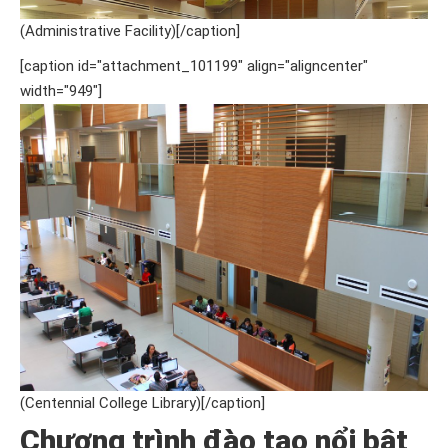
(Administrative Facility)[/caption]
[caption id="attachment_101199" align="aligncenter"
width="949"]
(Centennial College Library)[/caption]
Chương trình đào tạo nổi bật