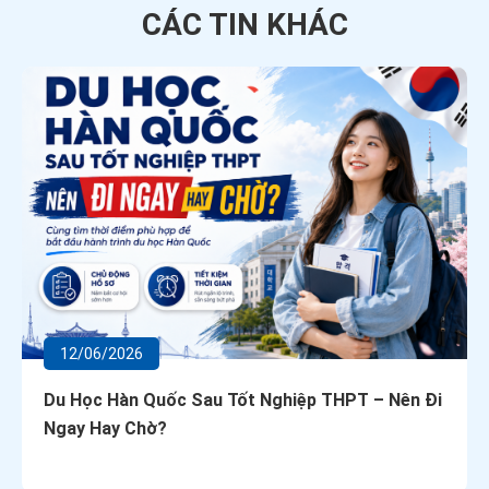
CÁC TIN
KHÁC
07/06/2026
ghiệp THPT – Nên Đi
Chi Phí Du Học Nghề Đức Thực
Phí Có Nghĩa Là Hoàn Toàn Miễ