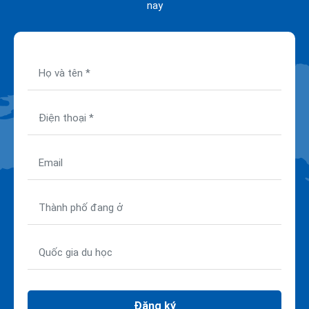
nay
Đăng ký