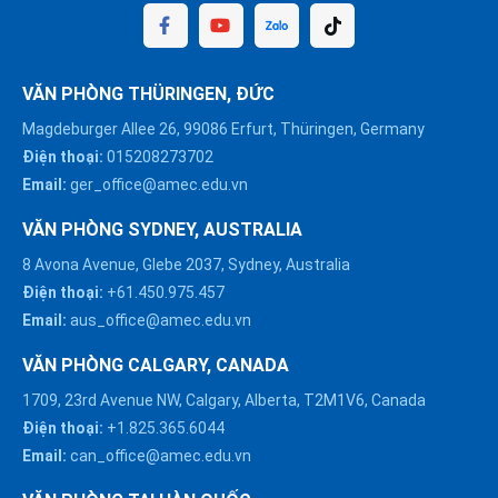
VĂN PHÒNG THÜRINGEN, ĐỨC
Magdeburger Allee 26, 99086 Erfurt, Thüringen, Germany
Điện thoại:
015208273702
Email:
ger_office@amec.edu.vn
VĂN PHÒNG SYDNEY, AUSTRALIA
8 Avona Avenue, Glebe 2037, Sydney, Australia
Điện thoại:
+61.450.975.457
Email:
aus_office@amec.edu.vn
VĂN PHÒNG CALGARY, CANADA
1709, 23rd Avenue NW, Calgary, Alberta, T2M1V6, Canada
Điện thoại:
+1.825.365.6044
Email:
can_office@amec.edu.vn