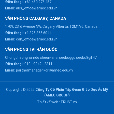
Điện thoại:
+61.450.975.457
Email:
aus_office@amec.edu.vn
VĂN PHÒNG CALGARY, CANADA
1709, 23rd Avenue NW, Calgary, Alberta, T2M1V6, Canada
Điện thoại:
+1.825.365.6044
Email:
can_office@amec.edu.vn
VĂN PHÒNG TẠI HÀN QUỐC
Chungcheongnamdo cheon-ansi seobuggu seobu8gil 47
HÀ NỘI :
Điện thoại:
010
-
9242
-
2311
0914863466
Email:
partnermanager.kor@amec.edu.vn
ĐÀ NẴNG :
0916082128
Copyright © 2025
Công Ty Cổ Phần Tập Đoàn Giáo Dục Âu Mỹ
Chat với chúng tôi trên
(AMEC GROUP)
Zalo
HỒ CHÍ MINH :
Thiết kế web :
TRUST.vn
0909171388
Chat với chúng tôi trên
Messenger