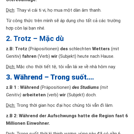
Dịch
: Thay vì cái ti vi, họ mua một dàn âm thanh.
Từ công thức trên mình sẽ áp dụng cho tất cả các trường
hợp còn lại bạn nhé.
2. Trotz – Mặc dù
z.B: Trotz
(
Präpositionen)
des
schlechten
Wetters
(mit
Genitiv)
fahren
(Verb)
wir
(Subjekt) heute nach Hause.
Dịch:
Mặc cho thời tiết tệ, tôi vẫn lái xe về nhà hôm nay.
3. Während – Trong suốt….
z.B 1 : Während
(
Präpositionen)
des Studiums
(mit
Genitiv)
arbeiteten
(verb)
wir
(Subjekt) doch.
Dịch:
Trong thời gian học đại học chúng tôi vẫn đi làm.
z.B 2: Während der Aufschwungs hatte die Region fast 6
Millionen Einwohner.
Dịch:
Trong suốt thời kì thịnh vượng, vùng này đã có gần 6