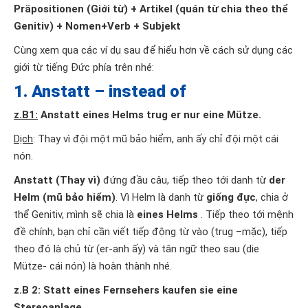
Präpositionen (Giới từ) + Artikel (quán từ chia theo thể
Genitiv) + Nomen+Verb + Subjekt
Cùng xem qua các ví dụ sau để hiểu hơn về cách sử dụng các
giới từ tiếng Đức phía trên nhé:
1. Anstatt – instead of
z.B1:
Anstatt eines Helms trug er nur eine Mütze.
Dịch
: Thay vì đội một mũ bảo hiểm, anh ấy chỉ đội một cái
nón.
Anstatt (Thay vì)
đứng đầu câu, tiếp theo tới danh từ
der
Helm (mũ bảo hiểm)
. Vì Helm là danh từ
giống đực
, chia ở
thể Genitiv, mình sẽ chia là
eines Helms
. Tiếp theo tới mệnh
đề chính, bạn chỉ cần viết tiếp động từ vào (trug –mặc), tiếp
theo đó là chủ từ (er-anh ấy) và tân ngữ theo sau (die
Mütze- cái nón) là hoàn thành nhé.
z.B 2: Statt eines Fernsehers kaufen sie eine
Stereoanlage.