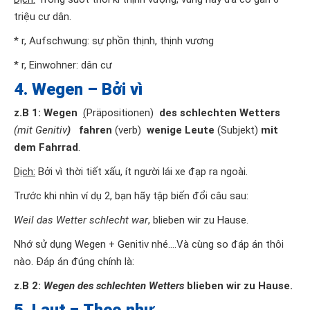
triệu cư dân.
* r, Aufschwung: sự phồn thịnh, thịnh vương
* r, Einwohner: dân cư
4. Wegen – Bởi vì
z.B
1
: Wegen
(
Präpositionen)
des schlechten Wetters
(mit Genitiv
)
fahren
(verb)
wenige Leute
(Subjekt)
mit
dem Fahrrad
.
Dịch:
Bởi vì thời tiết xấu, ít người lái xe đạp ra ngoài.
Trước khi nhìn ví dụ 2, bạn hãy tập biến đổi câu sau:
Weil das Wetter schlecht war
, blieben wir zu Hause.
Nhớ sử dụng Wegen + Genitiv nhé….Và cùng so đáp án thôi
nào. Đáp án đúng chính là:
z.B 2:
Wegen des schlechten Wetters
blieben wir zu Hause.