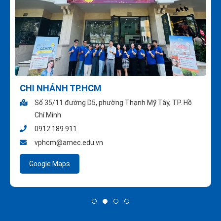
CHI NHÁNH TP.HCM
Số 35/11 đường D5, phường Thạnh Mỹ Tây, TP. Hồ
Chí Minh
0912 189 911
vphcm@amec.edu.vn
Google Maps