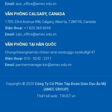
Email:
aus_office@amec.edu.vn
VĂN PHÒNG CALGARY, CANADA
1709, 23rd Avenue NW, Calgary, Alberta, T2M1V6, Canada
Điện thoại:
+1.825.365.6044
Email:
can_office@amec.edu.vn
VĂN PHÒNG TẠI HÀN QUỐC
Chungcheongnamdo cheon-ansi seobuggu seobu8gil 47
HÀ NỘI :
Điện thoại:
010
-
9242
-
2311
0914863466
Email:
partnermanager.kor@amec.edu.vn
ĐÀ NẴNG :
0916082128
Copyright © 2025
Công Ty Cổ Phần Tập Đoàn Giáo Dục Âu Mỹ
Chat với chúng tôi trên
(AMEC GROUP)
Zalo
HỒ CHÍ MINH :
Thiết kế web :
TRUST.vn
0909171388
Chat với chúng tôi trên
Messenger