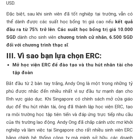
USD.
Đặc biệt, sau khi sinh viên đã tốt nghiệp tại trường, vẫn có
thể dành được các suất học bổng trị giá cao nếu
kết quả
đầu ra từ 75% trở lên
.
Các suất học bổng trị giá 10.000
SGD
dành cho sinh viên
chương trình cử nhân
,
6.500 SGD
đối với chương trình thạc sĩ
.
III. Vì sao bạn lựa chọn ERC:
Mở học viện ERC để đào tạo và thu hút nhân tài cho
tập đoàn
Bắt đầu từ 2 bàn tay trắng, Andy Ong là một trong những tỷ
phú được nhắc đến nhiều nhất vì sự đầu tư mạnh dạn cho
lĩnh vực giáo dục. Khi Singapore có chính sách mở cửa giáo
dục để thu hút nhân tài, ông đã thành lập học viện ERC, tạo
ra môi trường học tập tiên tiến và đáp ứng trực tiếp nhu cầu
của thị trường lao động. Andy Ong đã chắp cánh ước mơ khởi
nghiệp và làm việc tại Singapore cho rất nhiều sinh viên ERC
bằng chính hệ thống công ty mà mình sở hữu, các doanh