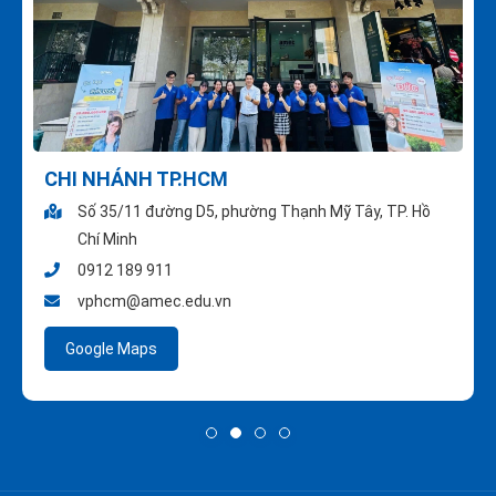
CHI NHÁNH TP.HCM
Số 35/11 đường D5, phường Thạnh Mỹ Tây, TP. Hồ
Chí Minh
0912 189 911
vphcm@amec.edu.vn
Google Maps