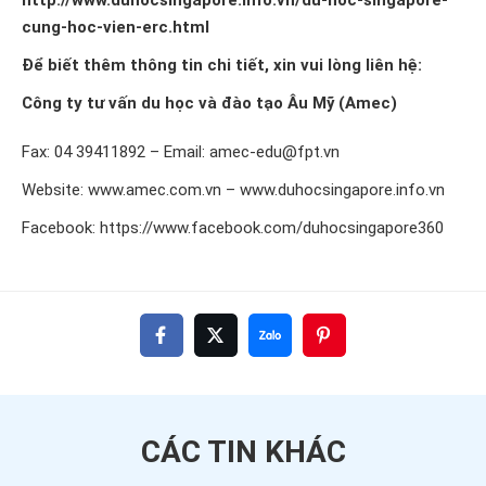
http://www.duhocsingapore.info.vn/du-hoc-singapore-
cung-hoc-vien-erc.html
Để biết thêm thông tin chi tiết, xin vui lòng liên hệ:
Công ty tư vấn du học và đào tạo Âu Mỹ (Amec)
Fax: 04 39411892 – Email: amec-edu@fpt.vn
Website:
www.amec.com.vn
–
www.duhocsingapore.info.vn
Facebook:
https://www.facebook.com/duhocsingapore360
CÁC TIN
KHÁC