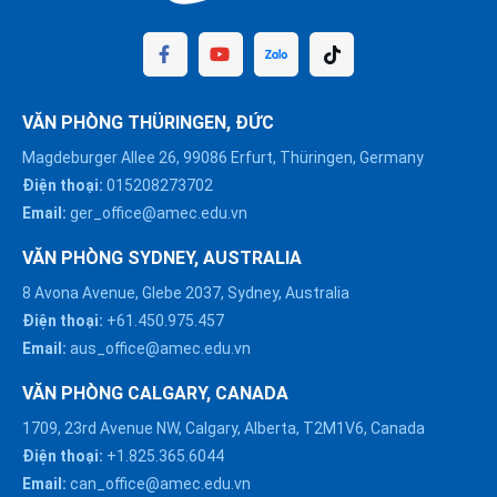
VĂN PHÒNG THÜRINGEN, ĐỨC
Magdeburger Allee 26, 99086 Erfurt, Thüringen, Germany
Điện thoại:
015208273702
Email:
ger_office@amec.edu.vn
VĂN PHÒNG SYDNEY, AUSTRALIA
8 Avona Avenue, Glebe 2037, Sydney, Australia
Điện thoại:
+61.450.975.457
Email:
aus_office@amec.edu.vn
VĂN PHÒNG CALGARY, CANADA
1709, 23rd Avenue NW, Calgary, Alberta, T2M1V6, Canada
Điện thoại:
+1.825.365.6044
Email:
can_office@amec.edu.vn