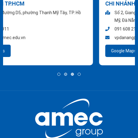
CHI NHÁNH ĐÀ NẴNG
Số 2, Giang Châu 1, đô thị Nam cầu Tuyên Sơn, Khuê
Mỹ, Đà Nẵng
091 608 2128
-
(0236) 396 7776
vpdanang@amec.edu.vn
Google Maps