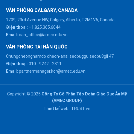
VĂN PHÒNG CALGARY, CANADA
1709, 23rd Avenue NW, Calgary, Alberta, T2M1V6, Canada
Điện thoại:
+1.825.365.6044
Email:
can_office@amec.edu.vn
VĂN PHÒNG TẠI HÀN QUỐC
Chungcheongnamdo cheon-ansi seobuggu seobu8gil 47
HÀ NỘI :
Điện thoại:
010
-
9242
-
2311
0914863466
Email:
partnermanager.kor@amec.edu.vn
ĐÀ NẴNG :
0916082128
Copyright © 2025
Công Ty Cổ Phần Tập Đoàn Giáo Dục Âu Mỹ
Chat với chúng tôi trên
(AMEC GROUP)
Zalo
HỒ CHÍ MINH :
Thiết kế web :
TRUST.vn
0909171388
Chat với chúng tôi trên
Messenger
NGHỆ AN :
Gửi email