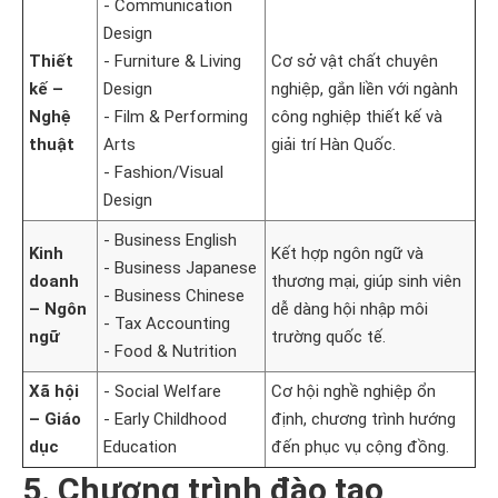
- Communication
Design
Thiết
- Furniture & Living
Cơ sở vật chất chuyên
kế –
Design
nghiệp, gắn liền với ngành
Nghệ
- Film & Performing
công nghiệp thiết kế và
thuật
Arts
giải trí Hàn Quốc.
- Fashion/Visual
Design
- Business English
Kinh
Kết hợp ngôn ngữ và
- Business Japanese
doanh
thương mại, giúp sinh viên
- Business Chinese
– Ngôn
dễ dàng hội nhập môi
- Tax Accounting
ngữ
trường quốc tế.
- Food & Nutrition
Xã hội
- Social Welfare
Cơ hội nghề nghiệp ổn
– Giáo
- Early Childhood
định, chương trình hướng
dục
Education
đến phục vụ cộng đồng.
5. Chương trình đào tạo