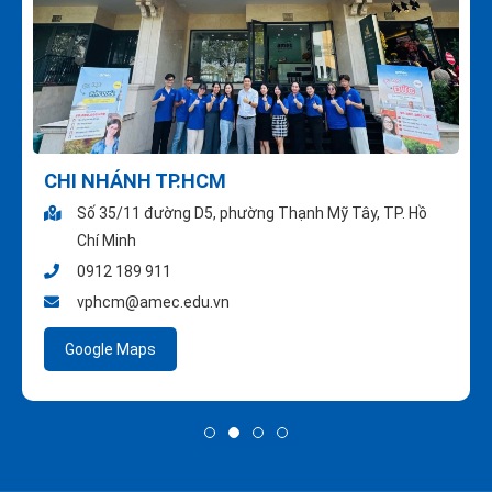
CHI NHÁNH TP.HCM
Số 35/11 đường D5, phường Thạnh Mỹ Tây, TP. Hồ
Chí Minh
0912 189 911
vphcm@amec.edu.vn
Google Maps