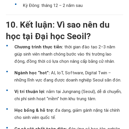
Kỳ Đông: tháng 12 – 2 năm sau
10. Kết luận: Vì sao nên du
học tại Đại học Seoil?
Chương trình thực tiễn:
thời gian đào tạo 2–3 năm
giúp sinh viên nhanh chóng bước vào thị trường lao
động, đồng thời có lựa chọn nâng cấp bằng cử nhân.
Ngành học “hot”:
AI, IoT, Software, Digital Twin –
những lĩnh vực đang được doanh nghiệp Seoul săn đón.
Vị trí thuận lợi:
nằm tại Jungnang (Seoul), dễ di chuyển,
chi phí sinh hoạt “mềm” hơn khu trung tâm.
Học bổng & hỗ trợ:
đa dạng, giảm gánh nặng tài chính
cho sinh viên quốc tế.
Cơ sở vật chất toàn diện:
đáp ứng cả học tập, nghiên