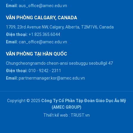
Email:
aus_office@amec.edu.vn
VĂN PHÒNG CALGARY, CANADA
1709, 23rd Avenue NW, Calgary, Alberta, T2M1V6, Canada
Điện thoại:
+1.825.365.6044
Email:
can_office@amec.edu.vn
VĂN PHÒNG TẠI HÀN QUỐC
Chungcheongnamdo cheon-ansi seobuggu seobu8gil 47
HÀ NỘI :
Điện thoại:
010
-
9242
-
2311
0914863466
Email:
partnermanager.kor@amec.edu.vn
ĐÀ NẴNG :
0916082128
Copyright © 2025
Công Ty Cổ Phần Tập Đoàn Giáo Dục Âu Mỹ
Chat với chúng tôi trên
(AMEC GROUP)
Zalo
HỒ CHÍ MINH :
Thiết kế web :
TRUST.vn
0909171388
Chat với chúng tôi trên
Messenger