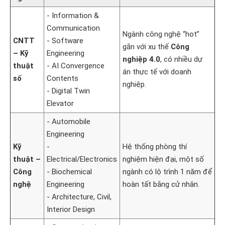
- Information &
Communication
Ngành công nghệ “hot”
CNTT
- Software
gắn với xu thế
Công
– Kỹ
Engineering
nghiệp 4.0
, có nhiều dự
thuật
- AI Convergence
án thực tế với doanh
số
Contents
nghiệp.
- Digital Twin
Elevator
- Automobile
Engineering
Kỹ
-
Hệ thống phòng thí
thuật –
Electrical/Electronics
nghiệm hiện đại, một số
Công
- Biochemical
ngành có lộ trình 1 năm để
nghệ
Engineering
hoàn tất bằng cử nhân.
- Architecture, Civil,
Interior Design