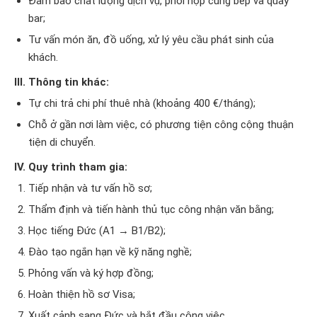
Đảm bảo chất lượng dịch vụ, phối hợp cùng bếp và quầy
bar;
Tư vấn món ăn, đồ uống, xử lý yêu cầu phát sinh của
khách.
III. Thông tin khác:
Tự chi trả chi phí thuê nhà (khoảng 400 €/tháng);
Chỗ ở gần nơi làm việc, có phương tiện công cộng thuận
tiện di chuyển.
IV. Quy trình tham gia:
Tiếp nhận và tư vấn hồ sơ;
Thẩm định và tiến hành thủ tục công nhận văn bằng;
Học tiếng Đức (A1 → B1/B2);
Đào tạo ngắn hạn về kỹ năng nghề;
Phỏng vấn và ký hợp đồng;
Hoàn thiện hồ sơ Visa;
Xuất cảnh sang Đức và bắt đầu công việc