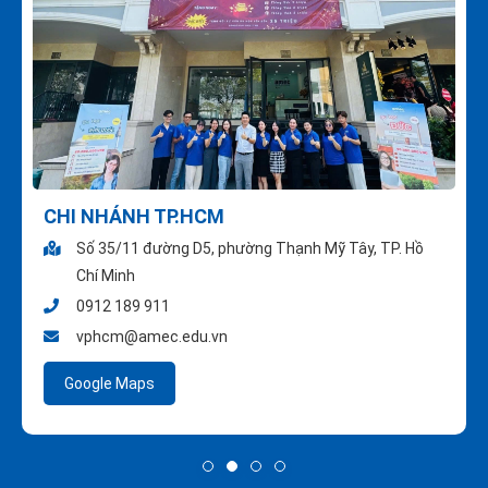
CHI NHÁNH TP.HCM
Số 35/11 đường D5, phường Thạnh Mỹ Tây, TP. Hồ
Chí Minh
0912 189 911
vphcm@amec.edu.vn
Google Maps