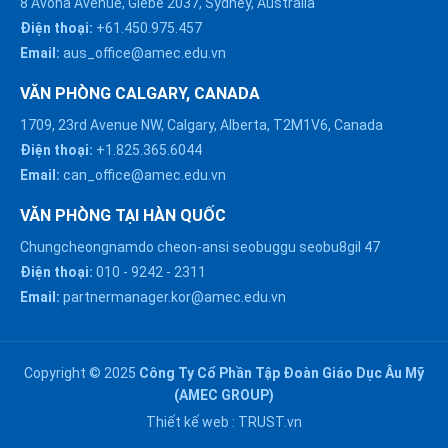
8 Avona Avenue, Glebe 2037, Sydney, Australia
Điện thoại:
+61.450.975.457
Email:
aus_office@amec.edu.vn
VĂN PHÒNG CALGARY, CANADA
1709, 23rd Avenue NW, Calgary, Alberta, T2M1V6, Canada
Điện thoại:
+1.825.365.6044
Email:
can_office@amec.edu.vn
VĂN PHÒNG TẠI HÀN QUỐC
Chungcheongnamdo cheon-ansi seobuggu seobu8gil 47
HÀ NỘI :
Điện thoại:
010
-
9242
-
2311
0914863466
Email:
partnermanager.kor@amec.edu.vn
ĐÀ NẴNG :
0916082128
Copyright © 2025
Công Ty Cổ Phần Tập Đoàn Giáo Dục Âu Mỹ
Chat với chúng tôi trên
(AMEC GROUP)
Zalo
HỒ CHÍ MINH :
Thiết kế web :
TRUST.vn
0909171388
Chat với chúng tôi trên