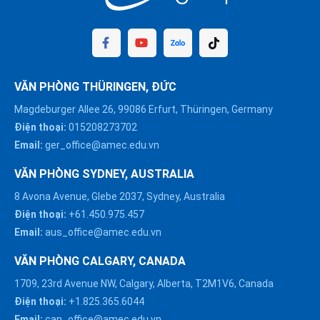
VĂN PHÒNG THÜRINGEN, ĐỨC
Magdeburger Allee 26, 99086 Erfurt, Thüringen, Germany
Điện thoại:
015208273702
Email:
ger_office@amec.edu.vn
VĂN PHÒNG SYDNEY, AUSTRALIA
8 Avona Avenue, Glebe 2037, Sydney, Australia
Điện thoại:
+61.450.975.457
Email:
aus_office@amec.edu.vn
VĂN PHÒNG CALGARY, CANADA
1709, 23rd Avenue NW, Calgary, Alberta, T2M1V6, Canada
Điện thoại:
+1.825.365.6044
Email:
can_office@amec.edu.vn