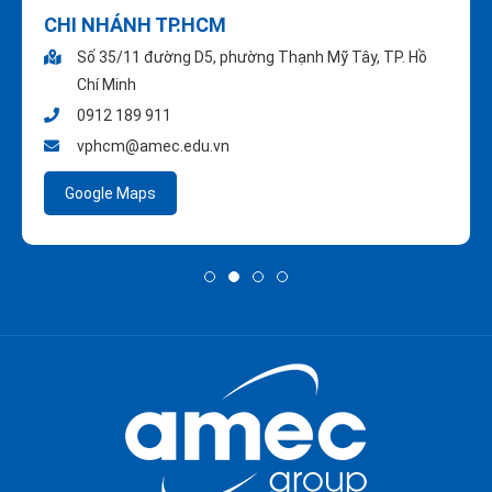
CHI NHÁNH TP.HCM
Số 35/11 đường D5, phường Thạnh Mỹ Tây, TP. Hồ
Chí Minh
0912 189 911
vphcm@amec.edu.vn
Google Maps