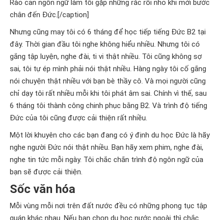
Rào cản ngôn ngữ làm tôi gặp những rắc rổi nhỏ khi mới bước
chân đến Đức.[/caption]
Nhưng cũng may tôi có 6 tháng để học tiếp tiếng Đức B2 tại
đây. Thời gian đầu tôi nghe không hiểu nhiều. Nhưng tôi có
gắng tập luyện, nghe đài, ti vi thật nhiều. Tôi cũng không sợ
sai, tôi tự ép mình phải nói thật nhiều. Hàng ngày tôi cố gắng
nói chuyện thật nhiều với bạn bè thầy cô. Và mọi người cũng
chỉ dạy tôi rất nhiều mỗi khi tôi phát âm sai. Chính vì thế, sau
6 tháng tôi thành công chinh phục bằng B2. Và trình độ tiếng
Đức của tôi cũng được cải thiện rất nhiều.
Một lời khuyên cho các bạn đang có ý định du học Đức là hãy
nghe người Đức nói thật nhiều. Bạn hãy xem phim, nghe đài,
nghe tin tức mỗi ngày. Tôi chắc chắn trình độ ngôn ngữ của
bạn sẽ được cải thiện.
Sốc văn hóa
Mỗi vùng mỗi nơi trên đất nước đều có những phong tục tập
quán khác nhau. Nếu bạn chọn du học nước ngoài thì chắc