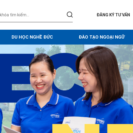
ĐĂNG KÝ TƯ VẤN
DU HỌC NGHỀ ĐỨC
ĐÀO TẠO NGOẠI NGỮ