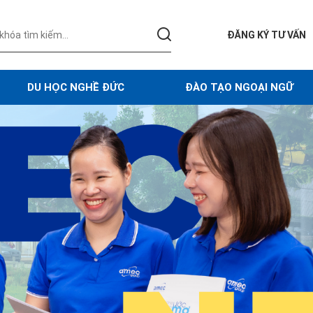
ĐĂNG KÝ TƯ VẤN
DU HỌC NGHỀ ĐỨC
ĐÀO TẠO NGOẠI NGỮ