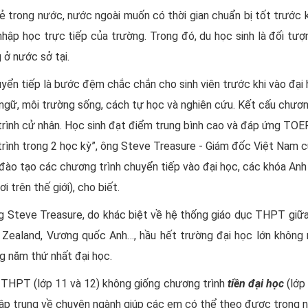
rẻ trong nước, nước ngoài muốn có thời gian chuẩn bị tốt trước 
ập học trực tiếp của trường. Trong đó, du học sinh là đối tượn
 ở nước sở tại.
yển tiếp là bước đệm chắc chắn cho sinh viên trước khi vào đại 
ngữ, môi trường sống, cách tự học và nghiên cứu. Kết cấu chư
rình cử nhân. Học sinh đạt điểm trung bình cao và đáp ứng TOEF
rình trong 2 học kỳ”, ông Steve Treasure - Giám đốc Việt Nam 
đào tạo các chương trình chuyển tiếp vào đại học, các khóa An
ơi trên thế giới), cho biết.
 Steve Treasure, do khác biệt về hệ thống giáo dục THPT giữa
 Zealand, Vương quốc Anh…, hầu hết trường đại học lớn không
g năm thứ nhất đại học.
i THPT (lớp 11 và 12) không giống chương trình
tiền đại học
(lớp
tập trung về chuyên ngành giúp các em có thể theo được trong