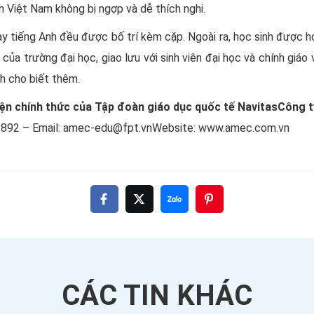
nh Việt Nam không bị ngợp và dễ thích nghi.
 tiếng Anh đều được bố trí kèm cặp. Ngoài ra, học sinh được h
 của trường đại học, giao lưu với sinh viên đại học và chính giáo
h cho biết thêm.
i diện chính thức của Tập đoàn giáo dục quốc tế Navitas
Công t
892 – Email:
amec-edu@fpt.vn
Website:
www.amec.com.vn
CÁC TIN
KHÁC