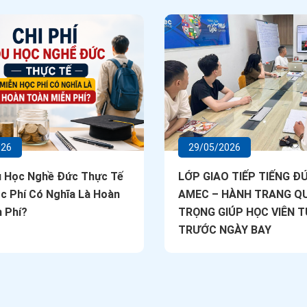
026
29/05/2026
u Học Nghề Đức Thực Tế
LỚP GIAO TIẾP TIẾNG ĐỨ
c Phí Có Nghĩa Là Hoàn
AMEC – HÀNH TRANG Q
 Phí?
TRỌNG GIÚP HỌC VIÊN T
TRƯỚC NGÀY BAY