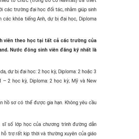
nhiều tổ chức (trong đó có Navitas) đã thiết
i các trường đại học đối tác, nhằm giúp sinh
 các khóa tiếng Anh, dự bị đại học, Diploma
h viên theo học tại tất cả các trường của
and. Nước đông sinh viên đăng ký nhất là
a, dự bị đại học: 2 học kỳ, Diploma: 2 hoặc 3
 1 – 2 học kỳ, Diploma: 2 học kỳ; Mỹ và New
hận hồ sơ có thể được gia hạn. Không yêu cầu
 sĩ số lớp học của chương trình đường dẫn
 hỗ trợ rất kịp thời và thường xuyên của giáo