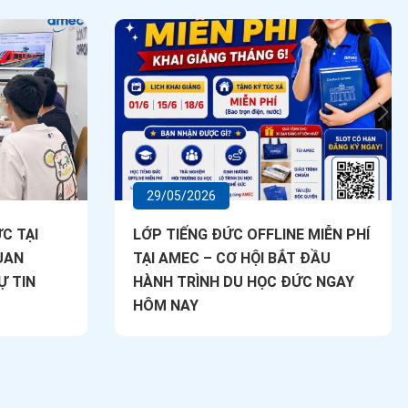
29/05/2026
C TẠI
LỚP TIẾNG ĐỨC OFFLINE MIỄN PHÍ
UAN
TẠI AMEC – CƠ HỘI BẮT ĐẦU
Ự TIN
HÀNH TRÌNH DU HỌC ĐỨC NGAY
HÔM NAY