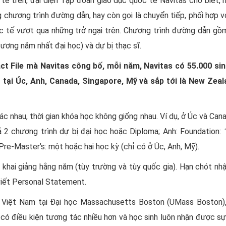
tế trên, đại diện Tập đoàn giáo dục quốc tế Navitas cho biết, 
 chương trình đường dẫn, hay còn gọi là chuyển tiếp, phối hợp vớ
c tế vượt qua những trở ngại trên. Chương trình đường dẫn gồm
ương năm nhất đại học) và dự bị thạc sĩ.
ct File mà Navitas công bố, mỗi năm, Navitas có 55.000 sin
 tại Úc, Anh, Canada, Singapore, Mỹ và sắp tới là New Zeal
 nhau, thời gian khóa học không giống nhau. Ví dụ, ở Úc và Canad
ả 2 chương trình dự bị đại học hoặc Diploma; Anh: Foundation:
re-Master’s: một hoặc hai học kỳ (chỉ có ở Úc, Anh, Mỹ).
 khai giảng hằng năm (tùy trường và tùy quốc gia). Hạn chót n
viết Personal Statement.
Việt Nam tại Đại học Massachusetts Boston (UMass Boston),
 có điều kiện tương tác nhiều hơn và học sinh luôn nhận được sự