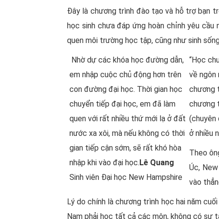
Đây là chương trình đào tạo và hỗ trợ bạn t
học sinh chưa đáp ứng hoàn chỉnh yêu cầu nh
quen môi trường học tập, cũng như sinh sống
Nhờ dự các khóa học đường dẫn,
“Học chu
em nhập cuộc chủ động hơn trên
về ngôn 
con đường đại học. Thời gian học
chương t
chuyển tiếp đại học, em đã làm
chương t
quen với rất nhiều thứ mới lạ ở đất
(chuyên 
nước xa xôi, mà nếu không có thời
ở nhiều n
gian tiếp cận sớm, sẽ rất khó hòa
Theo ông
nhập khi vào đại học.
Lê Quang
Úc, New
Sinh viên Đại học New Hampshire
vào thẳn
Lý do chính là chương trình học hai năm cuố
Nam phải học tất cả các môn, không có sự 