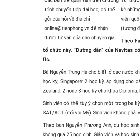
Các bạn trẻ quan tâm đến chương
Từ thực 
trình chuyển tiếp đại học, có thể
kế những
gửi câu hỏi về địa chỉ
viên quố
online@tienphong.vn để nhận
(tương đ
được tư vấn của các chuyên gia.
Theo Fa
tổ chức này. “Đường dẫn” của Navitas có
Úc.
Bà Nguyễn Trung Hà cho biết, ở các nước khác
học kỳ; Singapore: 2 học kỳ, áp dụng cho c
Zealand: 2 hoặc 3 học kỳ cho khóa Diploma; P
Sinh viên có thể tùy ý chọn một trong ba kỳ
SAT/ACT (đối với Mỹ). Sinh viên không phải 
Theo bạn Nguyễn Phương Anh, du học sinh 
không quá 25 học sinh. Giáo viên và học sinh