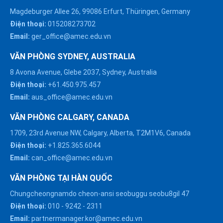
Magdeburger Allee 26, 99086 Erfurt, Thüringen, Germany
Điện thoại:
015208273702
Email:
ger_office@amec.edu.vn
VĂN PHÒNG SYDNEY, AUSTRALIA
8 Avona Avenue, Glebe 2037, Sydney, Australia
Điện thoại:
+61.450.975.457
Email:
aus_office@amec.edu.vn
VĂN PHÒNG CALGARY, CANADA
1709, 23rd Avenue NW, Calgary, Alberta, T2M1V6, Canada
Điện thoại:
+1.825.365.6044
Email:
can_office@amec.edu.vn
VĂN PHÒNG TẠI HÀN QUỐC
Chungcheongnamdo cheon-ansi seobuggu seobu8gil 47
HÀ NỘI :
Điện thoại:
010
-
9242
-
2311
0914863466
Email:
partnermanager.kor@amec.edu.vn