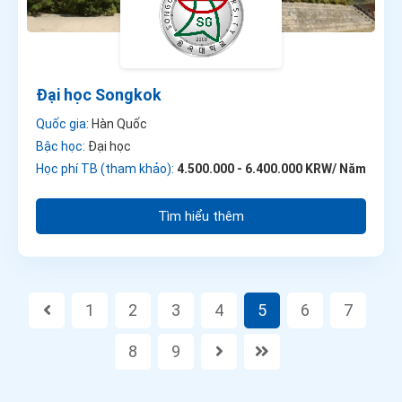
Đại học Songkok
Quốc gia:
Hàn Quốc
Bậc học:
Đại học
Học phí TB (tham khảo):
4.500.000 - 6.400.000 KRW/ Năm
Tìm hiểu thêm
1
2
3
4
5
6
7
8
9