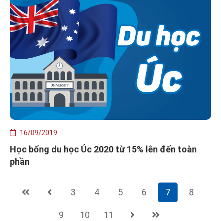
16/09/2019
Học bổng du học Úc 2020 từ 15% lên đến toàn
phần
3
4
5
6
7
8
9
10
11