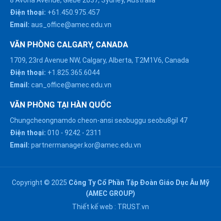
Điện thoại:
+61.450.975.457
Email:
aus_office@amec.edu.vn
VĂN PHÒNG CALGARY, CANADA
1709, 23rd Avenue NW, Calgary, Alberta, T2M1V6, Canada
Điện thoại:
+1.825.365.6044
Email:
can_office@amec.edu.vn
VĂN PHÒNG TẠI HÀN QUỐC
Chungcheongnamdo cheon-ansi seobuggu seobu8gil 47
HÀ NỘI :
Điện thoại:
010
-
9242
-
2311
0914863466
Email:
partnermanager.kor@amec.edu.vn
ĐÀ NẴNG :
0916082128
Copyright © 2025
Công Ty Cổ Phần Tập Đoàn Giáo Dục Âu Mỹ
Chat với chúng tôi trên
(AMEC GROUP)
Zalo
HỒ CHÍ MINH :
Thiết kế web :
TRUST.vn
0909171388
Chat với chúng tôi trên