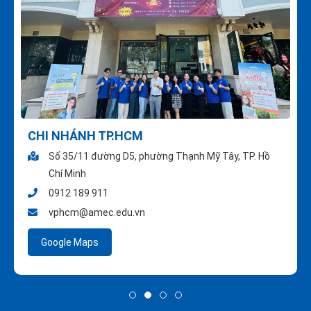
CHI NHÁNH TP.HCM
Số 35/11 đường D5, phường Thạnh Mỹ Tây, TP. Hồ
Chí Minh
0912 189 911
vphcm@amec.edu.vn
Google Maps